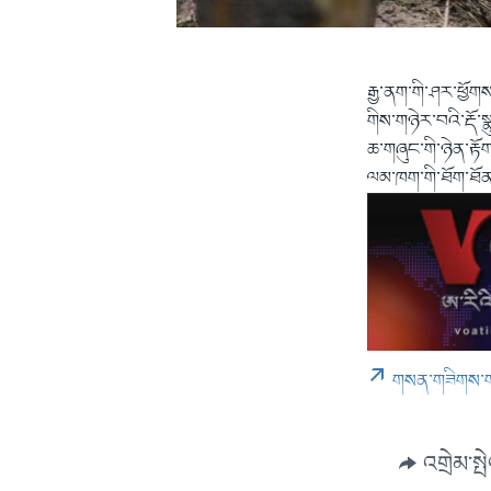
རྒྱ་ནག་གི་ཤར་ཕྱོགས
གིས་གཉེར་བའི་རྡོ་ས
ཆ་གཞུང་གི་ཉེན་རྟོ
ལམ་ཁག་གི་ཐོག་ཐོན་
གསན་གཟིགས་
འགྲེམ་སྤ