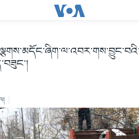
གྱི་ལྕགས་མདོང་ཞིག་ལ་འབར་གས་བྱུང་བའི་ར
་བཟུང་།
ེལ།