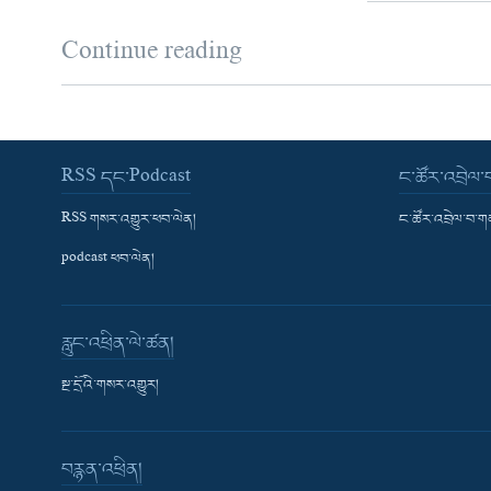
Continue reading
RSS དང་Podcast
ང་ཚོར་འབྲེལ
RSS གསར་འགྱུར་ཕབ་ལེན།
ང་ཚོར་འབྲེལ་བ་
podcast ཕབ་ལེན།
རླུང་འཕྲིན་ལེ་ཚན།
སྔ་དྲོའི་གསར་འགྱུར།
བརྙན་འཕྲིན།