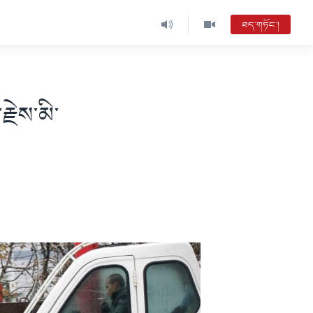
ཐད་གཏོང་།
ྗེས་མི་