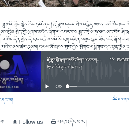
་གྲུ་ཁའི་གྲོང་ཁྱེར་ཆིང་ཏའོ་ནང་། རྡོ་སྣུམ་དྭངས་སེལ་འབྱེད་མཁན་བཟོ་ཚོང་ཁང་ཆ
ྣུམ་འདྲེན་བྱེད་ཀྱི་ལྕགས་མདོང་ཞིག་ལ་འབར་གས་བྱུང་སྟེ་མི་ཧ་ཅང་མང་པོར་ཤི་རྨས
ག་པ་ཚོས་དོན་རྐྱེན་དེ་དང་འབྲེལ་བའི་མི་དགུ་འཛིན་བཟུང་བྱས་ཡོད་པའི་སྐོར། གསར
པའི་གནས་ཚུལ་རྣམས། དཔལ་མོ་མཁས་གྲུབ་ཀྱིས་ཕྱོགས་བསྒྲིགས་དང་སྙན་སྒྲོན་ཞུ་
རྡོ་སྣུམ་གྱི་ལྕགས་མདོང་ཞིག་ལ་འབར་གས་བྱུང་བའི་རྗེས་མི་དགུ་འཛིན་བཟུང་།
EMBE
by
ཨ་རིའི་རླུང་འཕྲིན་ཁང་།
No media source currently available
0:00
གནང་ས།
ཐད་ཀར་ཕ
EMBED
ེལ།
Follow us
པར་འདེབས་པ།