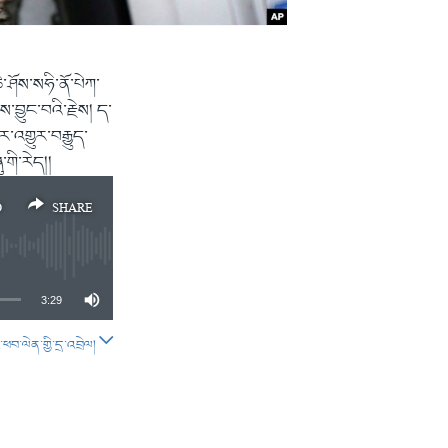
ེ་ཤོས་སཧི་ནོ་པེཀ་
་བྱུང་བའི་རྗེས། ད་
་འགྱུར་བརྒྱུད་
གི་རེད།།
D
SHARE
3:29
བ་ལེན་གྱི་དྲ་འབྲེལ།
SHARE