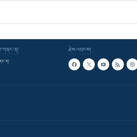
་བ་གནང་ན།
རྗེས་འབྲངས།
གནང་ན།