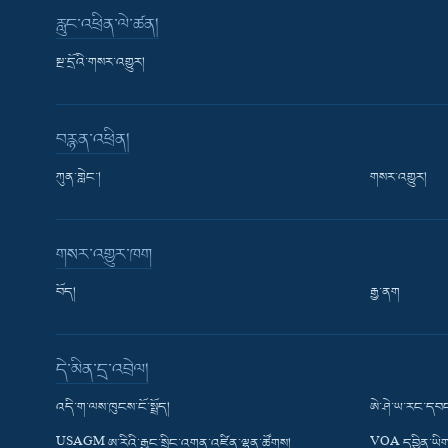
རླུང་འཕྲིན་ལེ་ཚན།
སྔ་དྲོའི་གསར་འགྱུར།
བརྙན་འཕྲིན།
ཀུན་གླེང་།
གསར་འགྱུར།
གསར་འགྱུར་ཁག
བོད།
རྒྱ་ནག
Learning English
དེ་མིན་དྲ་འབྲེལ།
རྗེས་འབྲངས།
འདི་ག་ལས་ཁུངས་ངོ་སྤྲོད།
ཨེ་ཤེ་ཡ་རང་དབང
USAGM ཨ་རིའི་རྒྱང་སྲིང་འགན་འཛིན་ལྷན་ཚོགས།
VOA དབྱིན་ཡིག