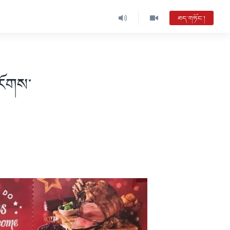
ཐད་གཏོང་།
་རོགས་