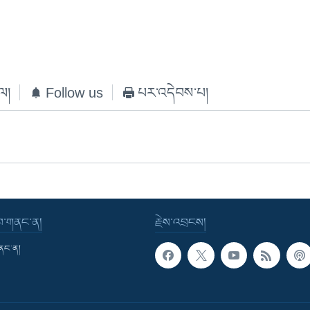
ེལ།
Follow us
པར་འདེབས་པ།
་བ་གནང་ན།
རྗེས་འབྲངས།
གནང་ན།