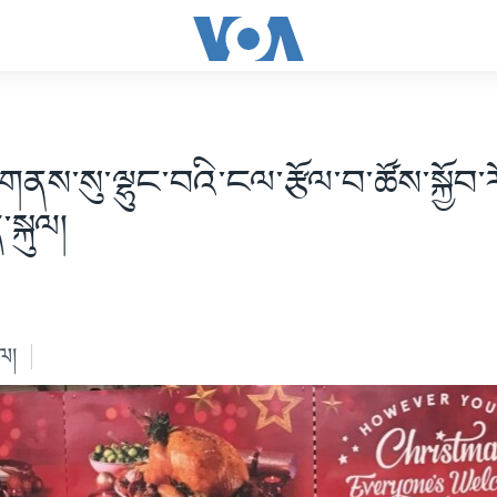
་གནས་སུ་ལྷུང་བའི་ངལ་རྩོལ་བ་ཚོས་སྐྱོབ
སྐུལ།
ེལ།