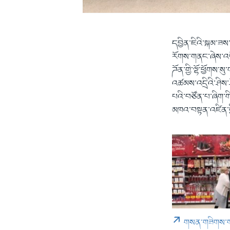
དབྱིན་ཇིའི་སྐམ་ཟས
རོགས་གནང་ཞེས་འབོད
ཌོན་གྱི་ལྷོ་ཕྱོགས
འཚམས་འདྲིའི་ཤིས་ཤོ
པའི་བཙོན་པ་ཞིག་ག
མཁའ་བསྟན་འཛིན་གྱི
གསན་གཟིགས་