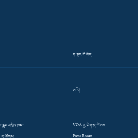
དྲ་སྣང་གི་བོད།
ཨ་རི།
་རླུང་འཕྲིན་ཁང་།
VOA རྒྱ་ཡིག་དྲ་ཚིགས།
་དྲ་ཚིགས།
Press Room