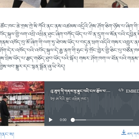
་ཚོང་ཁང་ཆེ་གྲས་ཀྲེ་སི་ཀོའི་ནང་ནས་འཚམས་འདྲིའི་ཤིས་ཤོག་ཅིག་ཉོས་པ་ཞིག་གི་ན
་སྐུལ་གྱི་ལག་འབྲི་འཕྲིན་ཐུང་ཞིག་བཀོད་ཡོད་པ་ལོ་ན་དྲུག་ལ་སོན་པའི་དབྱིན་ཇི
་སུ་གནས་འཁོད་བུ་མོ་ཞིག་གི་ལག་ཏུ་ཐེབས་ཡོད་པ་བདུན་ཕྲག་འདིའི་གསར་འགྱུར་ནང
ག་དེར་འཁོད་པའི་འབོད་སྐུལ་དེ་རྒྱ་ནག་གི་ཧྲང་ཧེ་གྲོང་ཁྱེར་གྱི་ཅིང་པུ་བཙོན་
ིས་བྲིས་ཡོད་པ་རྩད་གཅོད་ཐུབ་ཡོད་པའི་སྐོར། གསར་ཤོག་ཁག་ལ་ཐོན་པའི་གནས
ས་ཕབ་སྒྱུར་དང་སྙན་སྒྲོན་ཞུ་ཡི་རེད།
འུ་ཐུག་གི་གནས་སུ་ལྷུང་བའི་ངལ་རྩོལ་བ་ཚོས་སྐྱོབ་རོགས་ཞེས་འབོད་སྐུལ།
EMBE
by
ཨ་རིའི་རླུང་འཕྲིན་ཁང་།
No media source currently available
0:00
གནང་ས།
ཐད་ཀར་ཕ
EMBED