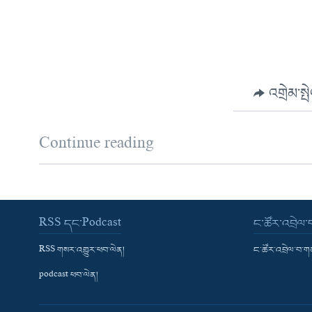
འགྲེམ་སྤ
Continue reading
RSS དང་Podcast
ང་ཚོར་འབྲེལ
RSS གསར་འགྱུར་ཕབ་ལེན།
ང་ཚོར་འབྲེལ་བ་
podcast ཕབ་ལེན།