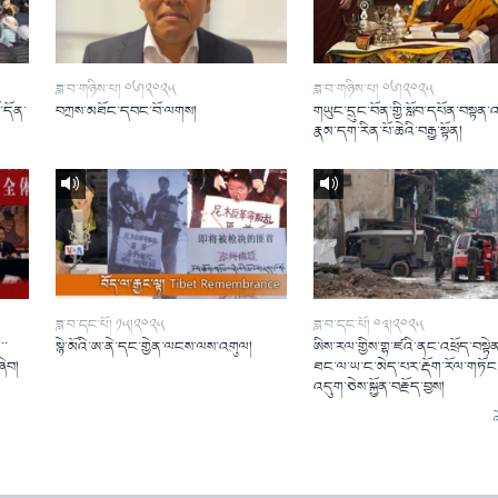
ཟླ་བ་གཉིས་པ། ༠༦།༢༠༢༥
ཟླ་བ་གཉིས་པ། ༠༦།༢༠༢༥
ོ་དོན་
བཀྲས་མཐོང་དབང་བོ་ལགས།
གཡུང་དྲུང་བོན་གྱི་སློབ་དཔོན་བསྟན་
།
རྣམ་དག་རིན་པོ་ཆེའི་བརྒྱ་སྟོན།
ཟླ་བ་དང་པོ། ༡༥།༢༠༢༥
ཟླ་བ་དང་པོ། ༠༣།༢༠༢༥
་་
སྙེ་མོའི་ཨ་ནེ་དང་གྱེན་ལངས་ལས་འགུལ།
ཨིས་རལ་གྱིས་གྷ་ཛའི་ནང་འཕྲོད་བསྟེན
ཞིབ།
ཐང་ལ་ཡ་ང་མེད་པར་རྡོག་རོལ་གཏོང་
འདུག་ཅེས་སྐྱོན་བརྗོད་བྱས།