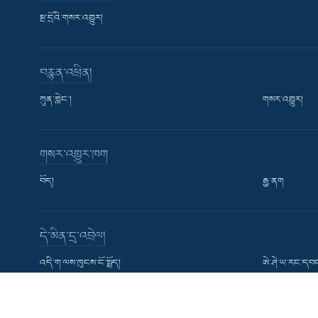
སྔ་དྲོའི་གསར་འགྱུར།
བརྙན་འཕྲིན།
ཀུན་གླེང་།
གསར་འགྱུར།
Learning English
གསར་འགྱུར་ཁག
རྗེས་འབྲངས།
བོད།
རྒྱ་ནག
དེ་མིན་དྲ་འབྲེལ།
སྐད་ཡིག
འདི་ག་ལས་ཁུངས་ངོ་སྤྲོད།
ཨེ་ཤེ་ཡ་རང་དབང
USAGM ཨ་རིའི་རྒྱང་སྲིང་འགན་འཛིན་ལྷན་ཚོགས།
VOA དབྱིན་ཡིག