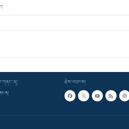
ཁག
་བ་གནང་ན།
རྗེས་འབྲངས།
གནང་ན།