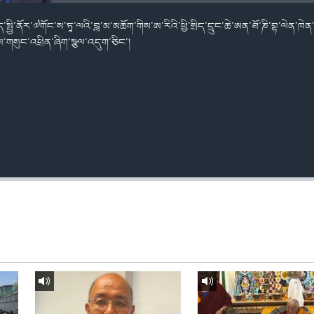
ད་སྤྱི་ནོར་༧གོང་ས་ཏཱ་ལའི་བླ་མ་མཆོག་གིས་ཨ་རིའི་ཕྱི་སྲིད་དྲུང་ཆེ་ཨན་ཐོ་ཎི་བྷ་ལེན་ཁེན་
་གསུང་འཕྲིན་ཞིག་སྩལ་འདུག་ཅིང་།