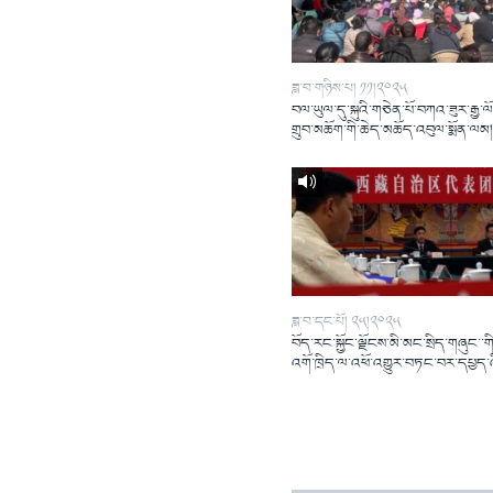
ཟླ་བ་གཉིས་པ། ༡༡།༢༠༢༥
བལ་ཡུལ་དུ་སྐུའི་གཅེན་པོ་བཀའ་ཟུར་རྒྱ་ལ
གྲུབ་མཆོག་གི་ཆེད་མཆོད་འབུལ་སྨོན་ལམ
ཟླ་བ་དང་པོ། ༢༥།༢༠༢༥
བོད་རང་སྐྱོང་ལྗོངས་མི་མང་སྲིད་གཞུང་་གི
འགོ་ཁྲིད་ལ་འཕོ་འགྱུར་བཏང་བར་དཔྱད་