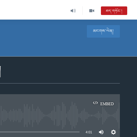
ཐད་གཏོང་།
མངགས་ལེན།
།
EMBED
e
4:01