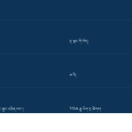
དྲ་སྣང་གི་བོད།
ཨ་རི།
་རླུང་འཕྲིན་ཁང་།
VOA རྒྱ་ཡིག་དྲ་ཚིགས།
་དྲ་ཚིགས།
Press Room