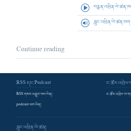
བརྙན་འཕྲིན་ལེ་ཚན་
རླུང་འཕྲིན་ལེ་ཚན་ཁག
Continue reading
RSS དང་Podcast
ང་ཚོར་འབྲེལ
RSS གསར་འགྱུར་ཕབ་ལེན།
ང་ཚོར་འབྲེལ་བ་
podcast ཕབ་ལེན།
རླུང་འཕྲིན་ལེ་ཚན།