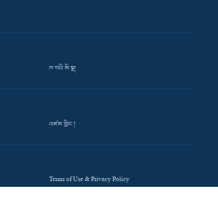
ཁ་བའི་མི་སྣ།
འཛམ་གླིང་།
Terms of Use & Privacy Policy
Accessibility