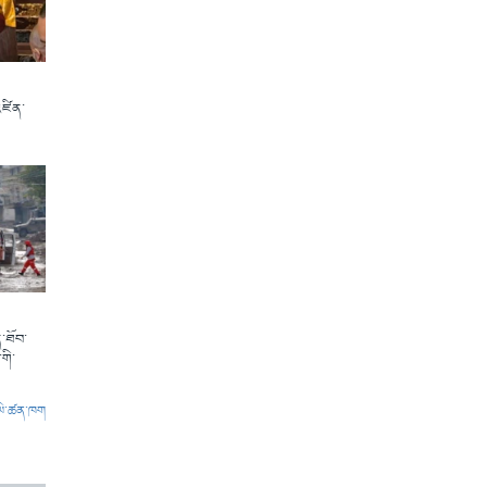
འཛིན་
་ཐོབ་
གི་
ལེ་ཚན་ཁག