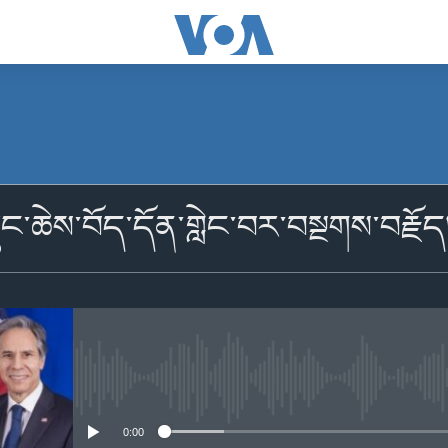
མངགས་ལེན།
་དྲུང་ཆེས་བོད་དོན་གླེང་བར་བསྔགས་བརྗོད
མངགས་ལེན།
No media source currently availabl
0:00