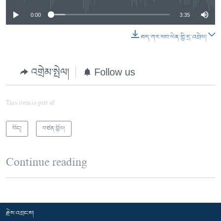
0:00
3:35
ཐད་ཀར་ཕབ་ལེན་གྱི་དྲ་འབྲེལ།
འགྲེམ་སྤེལ།
Follow us
This item is part of
བོད།
བཙན་བྱོལ།
Continue reading
རྗེས་འབྲངས།