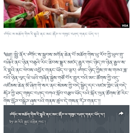
ཀར་
Learning English
འཚོལ་
དྲ་བརྙན་གསར་འགྱུར།
བགྲོ་གླེང་མདུན་ལྕོག
ཞིབ་
རྗེས་འབྲངས།
ཁ་བའི་མི་སྣ།
བསྐྱར་ཞིབ།
ལ་
བསྐྱོད།
བུད་མེད་ལེ་ཚན།
པོ་ཊི་ཁ་སི།
༧གོང་ས་མཆོག་གིས་རི་གྷཱའི་ནང་མང་ཚོཌ་ལ་གསུང་བཤད་གནང་ཡོད་པ་།
དཔེ་ཀློག
དཔེ་ཀློག
སྐད་ཡིག
ཆབ་སྲིད་བཙོན་པ་ངོ་སྤྲོད།
ཕ་ཡུལ་གླེང་སྟེགས།
༄༅།། །སྤྱི་ནོར་༧གོང་ས་སྐྱབས་མགོན་ཆེན་པོ་མཆོག་གིས་ཡུ་རོབ་ཀྱི་ཡུལ་གྲུ་
ཆོས་རིག་ལེ་ཚན།
བཞིའི་ནང་ཉིན་བཅུའི་རིང་ཆིབས་སྒྱུར་མཛད་རྒྱུར་གང་ཉིད་ཁ་ཉིན་རྒྱལ་ས་
རི་གྷཱའི་ནང་ཕེབས་འབྱོར་གནང་ཡོད་པ་ལྟར། ༧གང་ཉིད་ཀྱིས་ཁ་ས་གཟའ་ཟླ་
གཞོན་སྐྱེས་དང་ཤེས་ཡོན།
བའི་ཉིན་ལཱད་ཝི་ཡའི་གཞོན་སྐྱེས་གཙོ་བོར་གྱུར་བའི་མང་ཚོགས་ཀྱི་འདུ་
འཕྲོད་བསྟེན་དང་དོན་ལྡན་གྱི་མི་ཚེ།
འཛོམས་ཆེན་མོ་ཞིག་གི་སར་ནང་སེམས་ཀྱི་བདེ་སྐྱིད་དང་འཛམ་གླིང་ཞི་བདེ་
སོཌ་ཀྱི་ཐད་གསུང་བཤད་བཀའ་སློབ་བརྩལ་ཡོད་པའི་སྐོར་ཕུན་ཚོགས་ཚེ་རིང་
གངས་རིའི་བྲག་ཅ།
གིས་ཕྱོཌ་བསྒྲིཌ་ཞུས་པའི་གནས་ཚུལ་དེ་གསན་རོཌ་གནང་།།
བུད་མེད།
༧གོང་ས་མཆོག་གིས་རི་གྷཱའི་ནང་མང་ཚོཌ་ལ་གསུང་བཤད་གནང་ཡོད་པ་།
སོ་ཡ་ལ། བོད་ཀྱི་གླུ་གཞས།
by
ཨ་རིའི་རླུང་འཕྲིན་ཁང་།
No media source currently available