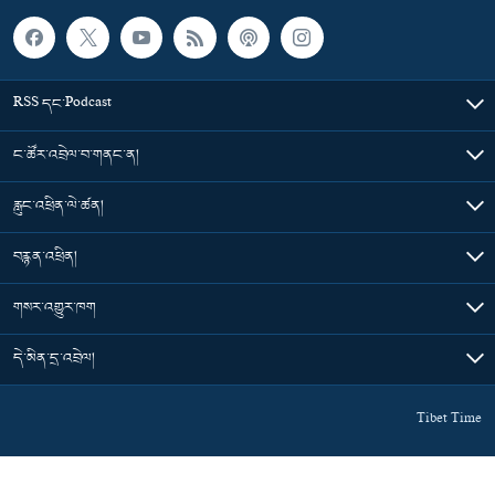
RSS དང་Podcast
ང་ཚོར་འབྲེལ་བ་གནང་ན།
རླུང་འཕྲིན་ལེ་ཚན།
བརྙན་འཕྲིན།
གསར་འགྱུར་ཁག
དེ་མིན་དྲ་འབྲེལ།
Tibet Time