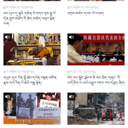
ཟླ་བ་གཉིས་པ། ༡༡།༢༠༢༥
ཟླ་བ་གཉིས་པ། ༠༦།༢༠༢༥
བལ་ཡུལ་དུ་སྐུའི་གཅེན་པོ་བཀའ་ཟུར་རྒྱ་ལོ་
བཀྲས་མཐོང་དབང་བོ་ལགས།
དོན་གྲུབ་མཆོག་གི་ཆེད་མཆོད་འབུལ་སྨོན་
ལམ།
ཟླ་བ་གཉིས་པ། ༠༦།༢༠༢༥
ཟླ་བ་དང་པོ། ༢༥།༢༠༢༥
གཡུང་དྲུང་བོན་གྱི་སློབ་དཔོན་བསྟན་འཛིན་
བོད་རང་སྐྱོང་ལྗོངས་མི་མང་སྲིད་གཞུང་་གི་་
རྣམ་དག་རིན་པོ་ཆེའི་བརྒྱ་སྟོན།
འགོ་ཁྲིད་ལ་འཕོ་འགྱུར་བཏང་བར་དཔྱད་ཞིབ།