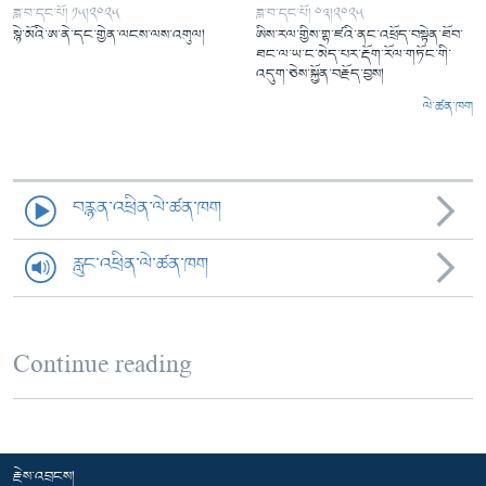
ཟླ་བ་དང་པོ། ༡༥།༢༠༢༥
ཟླ་བ་དང་པོ། ༠༣།༢༠༢༥
སྙེ་མོའི་ཨ་ནེ་དང་གྱེན་ལངས་ལས་འགུལ།
ཨིས་རལ་གྱིས་གྷ་ཛའི་ནང་འཕྲོད་བསྟེན་ཐོབ་
ཐང་ལ་ཡ་ང་མེད་པར་རྡོག་རོལ་གཏོང་གི་
འདུག་ཅེས་སྐྱོན་བརྗོད་བྱས།
ལེ་ཚན་ཁག
བརྙན་འཕྲིན་ལེ་ཚན་ཁག
རླུང་འཕྲིན་ལེ་ཚན་ཁག
Continue reading
རྗེས་འབྲངས།