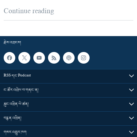
Continue reading
རྗེས་འབྲངས།
RSS དང་Podcast
ང་ཚོར་འབྲེལ་བ་གནང་ན།
རླུང་འཕྲིན་ལེ་ཚན།
བརྙན་འཕྲིན།
གསར་འགྱུར་ཁག