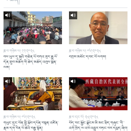
ཟླ་བ་གཉིས་པ། ༡༡།༢༠༢༥
ཟླ་བ་གཉིས་པ། ༠༦།༢༠༢༥
བལ་ཡུལ་དུ་སྐུའི་གཅེན་པོ་བཀའ་ཟུར་རྒྱ་ལོ་
བཀྲས་མཐོང་དབང་བོ་ལགས།
དོན་གྲུབ་མཆོག་གི་ཆེད་མཆོད་འབུལ་སྨོན་
ལམ།
ཟླ་བ་གཉིས་པ། ༠༦།༢༠༢༥
ཟླ་བ་དང་པོ། ༢༥།༢༠༢༥
གཡུང་དྲུང་བོན་གྱི་སློབ་དཔོན་བསྟན་འཛིན་
བོད་རང་སྐྱོང་ལྗོངས་མི་མང་སྲིད་གཞུང་་གི་་
རྣམ་དག་རིན་པོ་ཆེའི་བརྒྱ་སྟོན།
འགོ་ཁྲིད་ལ་འཕོ་འགྱུར་བཏང་བར་དཔྱད་ཞིབ།