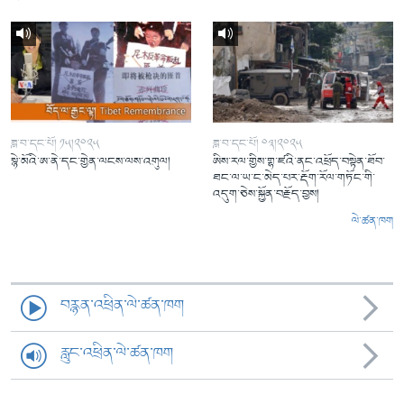
ཟླ་བ་དང་པོ། ༡༥།༢༠༢༥
ཟླ་བ་དང་པོ། ༠༣།༢༠༢༥
སྙེ་མོའི་ཨ་ནེ་དང་གྱེན་ལངས་ལས་འགུལ།
ཨིས་རལ་གྱིས་གྷ་ཛའི་ནང་འཕྲོད་བསྟེན་ཐོབ་
ཐང་ལ་ཡ་ང་མེད་པར་རྡོག་རོལ་གཏོང་གི་
འདུག་ཅེས་སྐྱོན་བརྗོད་བྱས།
ལེ་ཚན་ཁག
བརྙན་འཕྲིན་ལེ་ཚན་ཁག
རླུང་འཕྲིན་ལེ་ཚན་ཁག