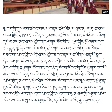
རྒྱ་གར་གྱི་དུས་བབ་ཚགས་པར་ལ་གནས་ཚུལ་ཐོན་པ་ལྟར་ན། ཨ་རུ་ན་ཅལ་
མངའ་སྡེའི་སྤྱི་ཁྱབ་བློན་ཆེན་པདྨ་མཁའ་འགྲོས་ང་ཚོས་འབྲས་ལྗོངས་ལ་མིག་
དཔེ་བལྟས་ནས་ཉམས་མྱོང་གང་ལེགས་ཐོབ་སོང་། ཡུལ་སྐོར་སྤྲོ་འཆམ་དང་
སྲོལ་རྒྱུན་གྱི་ཞིང་ལས། ཤེས་ཡོན་སློབ་གསོ་དང་འཕྲོད་བསྟེན་ལས་རིགས་
བཅས་པ་འབྲས་ལྗོངས་ཀྱི་ཉམས་མྱོང་བླངས་ནས་ཕན་ཐོགས་ཆེན་པོ་བྱུང་
ཞིང་། འབྲས་ལྗོངས་དང་ཨ་རུ་ན་ཅལ་གཉིས་ཀར་ཞིང་ལས་ཐོན་སྐྱེད་དང་རྩི་
ཤིང་མེ་ཏོག ཆུ་ཤུགས་གློག་ཁང་དང་རྩེད་རིགས་སོགས་ཀྱི་ཁོར་ཡུག་བཟང་པོ་
ཡོད་པས་ང་ཚོ་ཐུན་མོང་གི་འབད་བརྩོན་དང་ཉམས་མྱོང་སྤེལ་རེས། མཉམ་
འབྲེལ་བྱེད་ན་མངའ་སྡེ་གཉིས་ཀའི་ལས་རིགས་ཁག་ཡར་རྒྱས་བཏང་སྟེ་ཕུན་
སུམ་ཇེ་ཚོགས་སུ་གཏོང་ཐུབ་ཅེས་བཤད་འདུག་པར་མ་ཟད། སྐུ་ཞབས་པདྨ་
མཁའ་འགྲོས་ལ་དྭགས་ཀྱང་འབྲས་ལྗོངས་དང་ཨ་རུ་ན་ཅལ་གྱི་མཉམ་འབྲེལ་
ཚོང་ལས་ཁོངས་སུ་མཉམ་ཞུགས་བྱེད་དགོས་ཞེས་འབོད་སྐུལ་ཞུས་འདུག