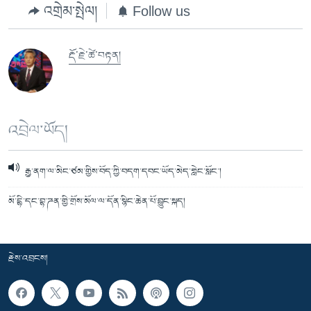
འགྲེམ་སྤེལ།
Follow us
རྡོ་རྗེ་ཚེ་བརྟན།
འབྲེལ་ཡོད།
རྒྱ་ནག་ལ་མིང་ཙམ་གྱིས་བོད་ཀྱི་བདག་དབང་ཡོད་མེད་གླེང་སློང་།
མོ་དྷི་དང་བྷ་ཌན་གྱི་གྲོས་མོལ་ལ་དོན་སྙིང་ཆེན་པོ་བྱུང་སྐད།
རྗེས་འབྲངས།