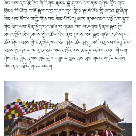
ཞིང་ལས་དང་རྩི་ཤིང་གི་རིགས་རྣམས་སྐྱེ་ཐུབ་པའི་གནམ་གཤིས་དྲོད་གྲང་
སྙོམས་པོ་ཡོད། ང་ཚོ་རྒྱ་གར་བྱང་ཤར་ཁུལ་གྱི་ས་རྒྱ་ཆེ་ཤོས་ཀྱི་མངའ་སྡེ་ཞིག་
ཡིན་པས་ཚོང་ལས་ཀྱི་གོ་སྐབས་ཆེན་པོ་ཡོད། ཨ་རུ་ན་ཅལ་མངའ་སྡེའི་གཞུང་
གིས་ཞིང་ལས་ཐོན་སྐྱེད་དང་ཚན་པ་གཞན་ཁག་ལ་ཤུགས་སྣོན་བརྒྱབ་སྟེ་
མངའ་སྡེའི་མི་དམངས་ཀྱི་འཚོ་བའི་གནས་སྟངས་ཡར་རྒྱས་གཏོང་དགོས། ང་
ཚོའི་ཤིང་འབྲས་ཀྱི་ཐོན་སྐྱེད་ཁག་ཅིག་ཕྱིར་ཚོང་བྱ་རྒྱུ་མགོ་བརྩམས་ཡོད། ཤིང་
འབྲས་ཀྱི་ཞོར་དུ་ཨ་རུ་ན་ཅལ་མངའ་སྡེའི་རས་ཆ་དང་འཁེལ་འཐག་གི་ལག་
ཤེས་ཐོན་སྐྱེད་རྣམས་ཀྱང་དྲིལ་བསྒྲགས་བྱས་ནས་ཁྱབ་གདལ་གཏོང་དགོས་
ཞེས་ནན་བརྗོད་གནང་འདུག