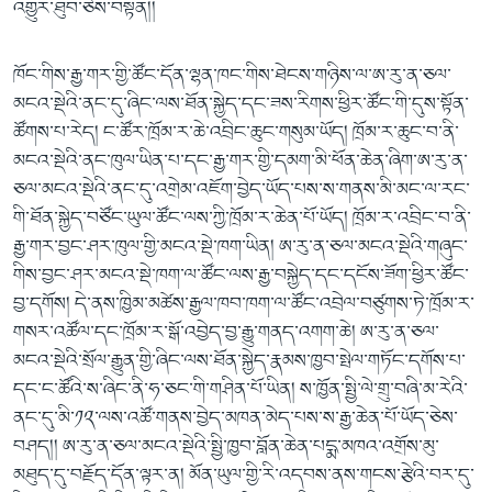
འགྱུར་ཐུབ་ཅེས་བསྟན།།
ཁོང་གིས་རྒྱ་གར་གྱི་ཚོང་དོན་ལྷན་ཁང་གིས་ཐེངས་གཉིས་ལ་ཨ་རུ་ན་ཅལ་
མངའ་སྡེའི་ནང་དུ་ཞིང་ལས་ཐོན་སྐྱེད་དང་ཟས་རིགས་ཕྱིར་ཚོང་གི་དུས་སྟོན་
ཚོགས་པ་རེད། ང་ཚོར་ཁྲོམ་ར་ཆེ་འབྲིང་ཆུང་གསུམ་ཡོད། ཁྲོམ་ར་ཆུང་བ་ནི་
མངའ་སྡེའི་ནང་ཁུལ་ཡིན་པ་དང་རྒྱ་གར་གྱི་དམག་མི་ཕོན་ཆེན་ཞིག་ཨ་རུ་ན་
ཅལ་མངའ་སྡེའི་ནང་དུ་འགྲེམ་འཇོག་བྱེད་ཡོད་པས་ས་གནས་མི་མང་ལ་རང་
གི་ཐོན་སྐྱེད་བཙོང་ཡུལ་ཚོང་ལས་ཀྱི་ཁྲོམ་ར་ཆེན་པོ་ཡོད། ཁྲོམ་ར་འབྲིང་བ་ནི་
རྒྱ་གར་བྱང་ཤར་ཁུལ་གྱི་མངའ་སྡེ་ཁག་ཡིན། ཨ་རུ་ན་ཅལ་མངའ་སྡེའི་གཞུང་
གིས་བྱང་ཤར་མངའ་སྡེ་ཁག་ལ་ཚོང་ལས་རྒྱ་བསྐྱེད་དང་དངོས་ཟོག་ཕྱིར་ཚོང་
བྱ་དགོས། དེ་ནས་ཁྱིམ་མཚེས་རྒྱལ་ཁབ་ཁག་ལ་ཚོང་འབྲེལ་བཙུགས་ཏེ་ཁྲོམ་ར་
གསར་འཚོལ་དང་ཁྲོམ་ར་སྒོ་འབྱེད་བྱ་རྒྱུ་གནད་འགག་ཆེ། ཨ་རུ་ན་ཅལ་
མངའ་སྡེའི་སྲོལ་རྒྱུན་གྱི་ཞིང་ལས་ཐོན་སྐྱེད་རྣམས་ཁྱབ་སྤེལ་གཏོང་དགོས་པ་
དང་ང་ཚོའི་ས་ཞིང་ནི་ཧ་ཅང་གི་གཤིན་པོ་ཡིན། ས་ཁྱོན་སྤྱི་ལེ་གྲུ་བཞི་མ་རེའི་
ནང་དུ་མི་༡༢་ལས་འཚོ་གནས་བྱེད་མཁན་མེད་པས་ས་རྒྱ་ཆེན་པོ་ཡོད་ཅེས་
བཤད།། ཨ་རུ་ན་ཅལ་མངའ་སྡེའི་སྤྱི་ཁྱབ་བློན་ཆེན་པདྨ་མཁའ་འགྲོས་མུ་
མཐུད་དུ་བརྗོད་དོན་ལྟར་ན། མོན་ཡུལ་གྱི་རི་འདབས་ནས་གངས་རྩེའི་བར་དུ་