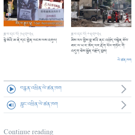
ཟླ་བ་དང་པོ། ༡༥།༢༠༢༥
ཟླ་བ་དང་པོ། ༠༣།༢༠༢༥
སྙེ་མོའི་ཨ་ནེ་དང་གྱེན་ལངས་ལས་འགུལ།
ཨིས་རལ་གྱིས་གྷ་ཛའི་ནང་འཕྲོད་བསྟེན་ཐོབ་
ཐང་ལ་ཡ་ང་མེད་པར་རྡོག་རོལ་གཏོང་གི་
འདུག་ཅེས་སྐྱོན་བརྗོད་བྱས།
ལེ་ཚན་ཁག
བརྙན་འཕྲིན་ལེ་ཚན་ཁག
རླུང་འཕྲིན་ལེ་ཚན་ཁག
Continue reading