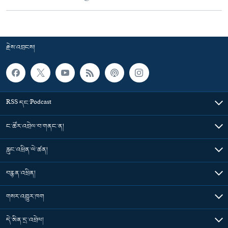
རྗེས་འབྲངས།
RSS དང་Podcast
ང་ཚོར་འབྲེལ་བ་གནང་ན།
རླུང་འཕྲིན་ལེ་ཚན།
བརྙན་འཕྲིན།
གསར་འགྱུར་ཁག
དེ་མིན་དྲ་འབྲེལ།