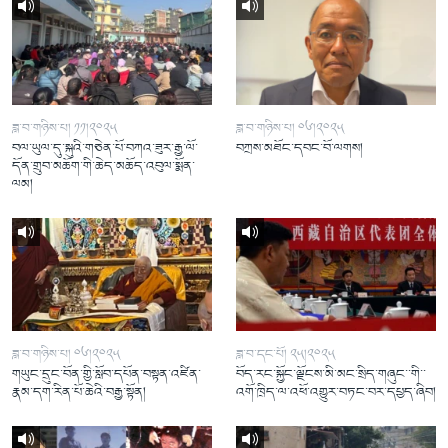
ཟླ་བ་གཉིས་པ། ༡༡།༢༠༢༥
ཟླ་བ་གཉིས་པ། ༠༦།༢༠༢༥
བལ་ཡུལ་དུ་སྐུའི་གཅེན་པོ་བཀའ་ཟུར་རྒྱ་ལོ་
བཀྲས་མཐོང་དབང་བོ་ལགས།
དོན་གྲུབ་མཆོག་གི་ཆེད་མཆོད་འབུལ་སྨོན་
ལམ།
ཟླ་བ་གཉིས་པ། ༠༦།༢༠༢༥
ཟླ་བ་དང་པོ། ༢༥།༢༠༢༥
གཡུང་དྲུང་བོན་གྱི་སློབ་དཔོན་བསྟན་འཛིན་
བོད་རང་སྐྱོང་ལྗོངས་མི་མང་སྲིད་གཞུང་་གི་་
རྣམ་དག་རིན་པོ་ཆེའི་བརྒྱ་སྟོན།
འགོ་ཁྲིད་ལ་འཕོ་འགྱུར་བཏང་བར་དཔྱད་ཞིབ།