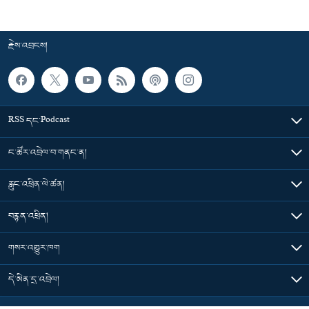
རྗེས་འབྲངས།
RSS དང་Podcast
ང་ཚོར་འབྲེལ་བ་གནང་ན།
རླུང་འཕྲིན་ལེ་ཚན།
བརྙན་འཕྲིན།
གསར་འགྱུར་ཁག
དེ་མིན་དྲ་འབྲེལ།