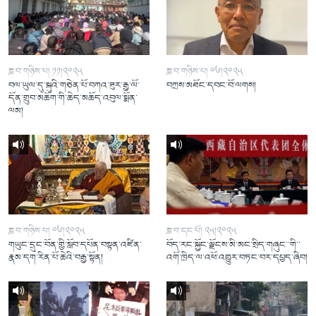
ཟླ་བ་གཉིས་པ། ༡༡།༢༠༢༥
ཟླ་བ་གཉིས་པ། ༠༦།༢༠༢༥
བལ་ཡུལ་དུ་སྐུའི་གཅེན་པོ་བཀའ་ཟུར་རྒྱ་ལོ་
བཀྲས་མཐོང་དབང་བོ་ལགས།
དོན་གྲུབ་མཆོག་གི་ཆེད་མཆོད་འབུལ་སྨོན་
ལམ།
ཟླ་བ་གཉིས་པ། ༠༦།༢༠༢༥
ཟླ་བ་དང་པོ། ༢༥།༢༠༢༥
གཡུང་དྲུང་བོན་གྱི་སློབ་དཔོན་བསྟན་འཛིན་
བོད་རང་སྐྱོང་ལྗོངས་མི་མང་སྲིད་གཞུང་་གི་་
རྣམ་དག་རིན་པོ་ཆེའི་བརྒྱ་སྟོན།
འགོ་ཁྲིད་ལ་འཕོ་འགྱུར་བཏང་བར་དཔྱད་ཞིབ།