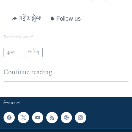
འགྲེམ་སྤེལ།
Follow us
This item is part of
རྒྱ་ནག
ཆོས་རིག།
Continue reading
རྗེས་འབྲངས།