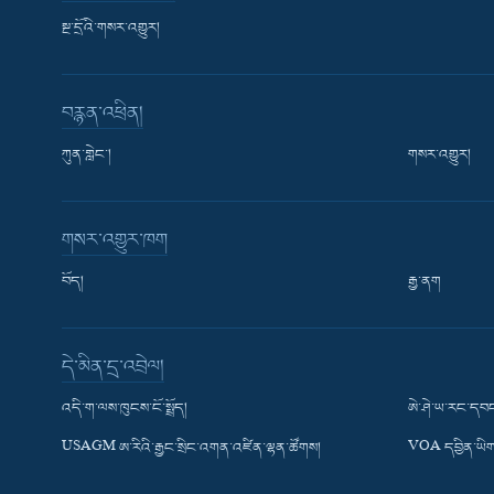
སྔ་དྲོའི་གསར་འགྱུར།
བརྙན་འཕྲིན།
ཀུན་གླེང་།
གསར་འགྱུར།
གསར་འགྱུར་ཁག
བོད།
རྒྱ་ནག
Learning English
དེ་མིན་དྲ་འབྲེལ།
རྗེས་འབྲངས།
འདི་ག་ལས་ཁུངས་ངོ་སྤྲོད།
ཨེ་ཤེ་ཡ་རང་དབང
USAGM ཨ་རིའི་རྒྱང་སྲིང་འགན་འཛིན་ལྷན་ཚོགས།
VOA དབྱིན་ཡིག
སྐད་ཡིག