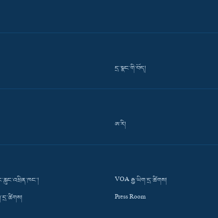
དྲ་སྣང་གི་བོད།
ཨ་རི།
་རླུང་འཕྲིན་ཁང་།
VOA རྒྱ་ཡིག་དྲ་ཚིགས།
་དྲ་ཚིགས།
Press Room