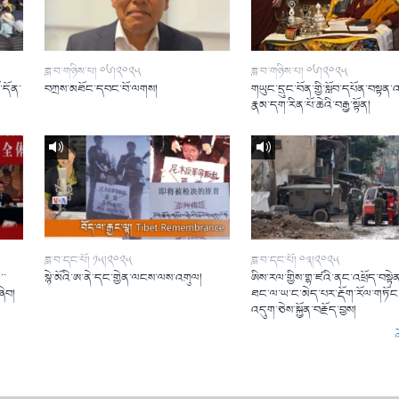
ཟླ་བ་གཉིས་པ། ༠༦།༢༠༢༥
ཟླ་བ་གཉིས་པ། ༠༦།༢༠༢༥
ོ་དོན་
བཀྲས་མཐོང་དབང་བོ་ལགས།
གཡུང་དྲུང་བོན་གྱི་སློབ་དཔོན་བསྟན་
།
རྣམ་དག་རིན་པོ་ཆེའི་བརྒྱ་སྟོན།
ཟླ་བ་དང་པོ། ༡༥།༢༠༢༥
ཟླ་བ་དང་པོ། ༠༣།༢༠༢༥
་་
སྙེ་མོའི་ཨ་ནེ་དང་གྱེན་ལངས་ལས་འགུལ།
ཨིས་རལ་གྱིས་གྷ་ཛའི་ནང་འཕྲོད་བསྟེན
ཞིབ།
ཐང་ལ་ཡ་ང་མེད་པར་རྡོག་རོལ་གཏོང་
འདུག་ཅེས་སྐྱོན་བརྗོད་བྱས།