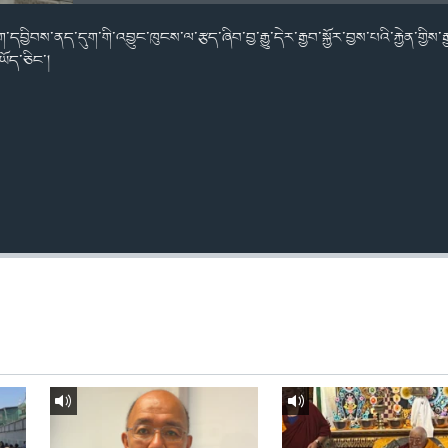
ོག་དབྱིབས་ནད་དུག་གི་འབྱུང་ཁུངས་ལ་རྩད་ཞིབ་བྱ་རྒྱུ་དེར་རྒྱབ་སྐྱོར་བྱས་པའི་རྐྱེན་གྱིས་
ཡོད་ཅིང་།