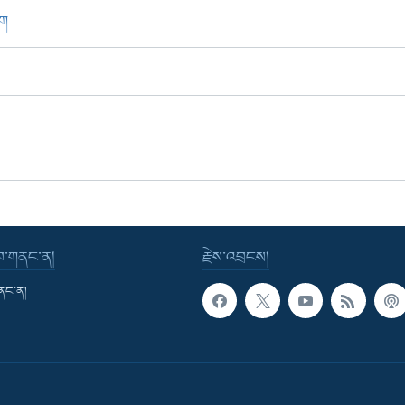
ཁག
་བ་གནང་ན།
རྗེས་འབྲངས།
གནང་ན།