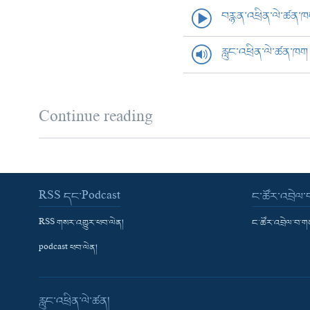
བརྙན་འཕྲིན་ལེ་ཚན་
རླུང་འཕྲིན་ལེ་ཚན་ཁག
Continue reading
RSS དང་Podcast
ང་ཚོར་འབྲེལ
RSS གསར་འགྱུར་ཕབ་ལེན།
ང་ཚོར་འབྲེལ་བ་
podcast ཕབ་ལེན།
རླུང་འཕྲིན་ལེ་ཚན།