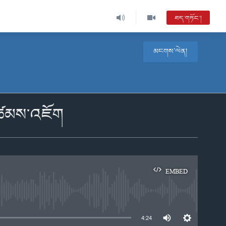
ཐད་གཏོང་།
མངགས་ལེན།
་མཚམས་འཇོག
EMBED
e
4:24