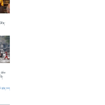
འཛིན་
་ཐོབ་
གི་
ལེ་ཚན་ཁག