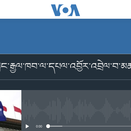
མངགས་ལེན།
་གླིང་རྒྱལ་ཁབ་ལ་དཔལ་འབྱོར་འབྲེལ་བ
མངགས་ལེན།
No media source currently availabl
0:00