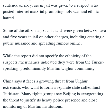
ཀར་
Learning English
sentence of six years in jail was given to a suspect who
འཚོལ་
དྲ་བརྙན་གསར་འགྱུར།
བགྲོ་གླེང་མདུན་ལྕོག
ཞིབ་
posted Internet material promoting holy war and ethnic
རྗེས་འབྲངས།
ཁ་བའི་མི་སྣ།
བསྐྱར་ཞིབ།
ལ་
hatred.
བསྐྱོད།
བུད་མེད་ལེ་ཚན།
པོ་ཊི་ཁ་སི།
Some of the other suspects, it said, were given between two
དཔེ་ཀློག
དཔེ་ཀློག
སྐད་ཡིག
and five years in jail on other charges, including creating a
ཆབ་སྲིད་བཙོན་པ་ངོ་སྤྲོད།
ཕ་ཡུལ་གླེང་སྟེགས།
public nuisance and spreading rumors online.
ཆོས་རིག་ལེ་ཚན།
While the report did not specify the ethnicity of the
གཞོན་སྐྱེས་དང་ཤེས་ཡོན།
suspects, their names indicated they were from the Turkic-
འཕྲོད་བསྟེན་དང་དོན་ལྡན་གྱི་མི་ཚེ།
speaking, predominantly Muslim Uighur community.
གངས་རིའི་བྲག་ཅ།
China says it faces a growing threat from Uighur
བུད་མེད།
extremists who want to form a separate state called East
Turkistan. Many rights groups say Beijing is exaggerating
སོ་ཡ་ལ། བོད་ཀྱི་གླུ་གཞས།
the threat to justify its heavy police presence and close
monitoring or Muslim institutions.