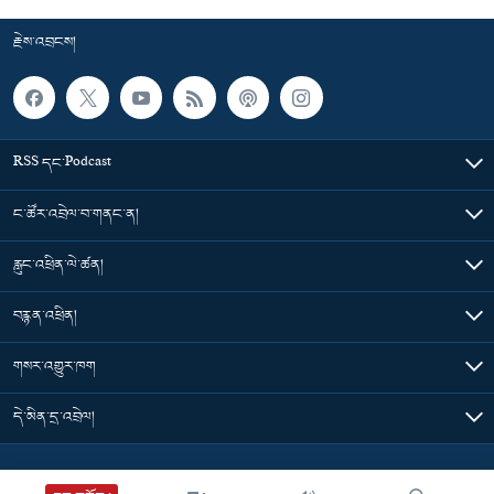
རྗེས་འབྲངས།
RSS དང་Podcast
ང་ཚོར་འབྲེལ་བ་གནང་ན།
རླུང་འཕྲིན་ལེ་ཚན།
བརྙན་འཕྲིན།
གསར་འགྱུར་ཁག
དེ་མིན་དྲ་འབྲེལ།
Tibet Time