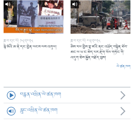
ཟླ་བ་དང་པོ། ༡༥།༢༠༢༥
ཟླ་བ་དང་པོ། ༠༣།༢༠༢༥
སྙེ་མོའི་ཨ་ནེ་དང་གྱེན་ལངས་ལས་འགུལ།
ཨིས་རལ་གྱིས་གྷ་ཛའི་ནང་འཕྲོད་བསྟེན་ཐོབ་
ཐང་ལ་ཡ་ང་མེད་པར་རྡོག་རོལ་གཏོང་གི་
འདུག་ཅེས་སྐྱོན་བརྗོད་བྱས།
ལེ་ཚན་ཁག
བརྙན་འཕྲིན་ལེ་ཚན་ཁག
རླུང་འཕྲིན་ལེ་ཚན་ཁག