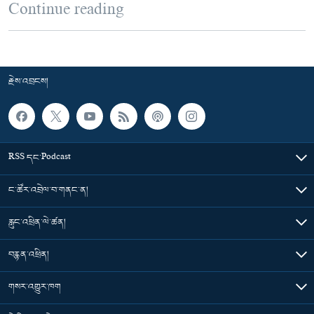
Continue reading
རྗེས་འབྲངས།
RSS དང་Podcast
ང་ཚོར་འབྲེལ་བ་གནང་ན།
རླུང་འཕྲིན་ལེ་ཚན།
བརྙན་འཕྲིན།
གསར་འགྱུར་ཁག