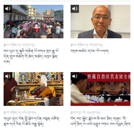
ཟླ་བ་གཉིས་པ། ༡༡།༢༠༢༥
ཟླ་བ་གཉིས་པ། ༠༦།༢༠༢༥
བལ་ཡུལ་དུ་སྐུའི་གཅེན་པོ་བཀའ་ཟུར་རྒྱ་ལོ་
བཀྲས་མཐོང་དབང་བོ་ལགས།
དོན་གྲུབ་མཆོག་གི་ཆེད་མཆོད་འབུལ་སྨོན་
ལམ།
ཟླ་བ་གཉིས་པ། ༠༦།༢༠༢༥
ཟླ་བ་དང་པོ། ༢༥།༢༠༢༥
གཡུང་དྲུང་བོན་གྱི་སློབ་དཔོན་བསྟན་འཛིན་
བོད་རང་སྐྱོང་ལྗོངས་མི་མང་སྲིད་གཞུང་་གི་་
རྣམ་དག་རིན་པོ་ཆེའི་བརྒྱ་སྟོན།
འགོ་ཁྲིད་ལ་འཕོ་འགྱུར་བཏང་བར་དཔྱད་ཞིབ།