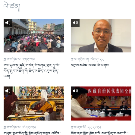
ལེ་ཚན།
ཟླ་བ་གཉིས་པ། ༡༡།༢༠༢༥
ཟླ་བ་གཉིས་པ། ༠༦།༢༠༢༥
བལ་ཡུལ་དུ་སྐུའི་གཅེན་པོ་བཀའ་ཟུར་རྒྱ་ལོ་
བཀྲས་མཐོང་དབང་བོ་ལགས།
དོན་གྲུབ་མཆོག་གི་ཆེད་མཆོད་འབུལ་སྨོན་
ལམ།
ཟླ་བ་གཉིས་པ། ༠༦།༢༠༢༥
ཟླ་བ་དང་པོ། ༢༥།༢༠༢༥
གཡུང་དྲུང་བོན་གྱི་སློབ་དཔོན་བསྟན་འཛིན་
བོད་རང་སྐྱོང་ལྗོངས་མི་མང་སྲིད་གཞུང་་གི་་