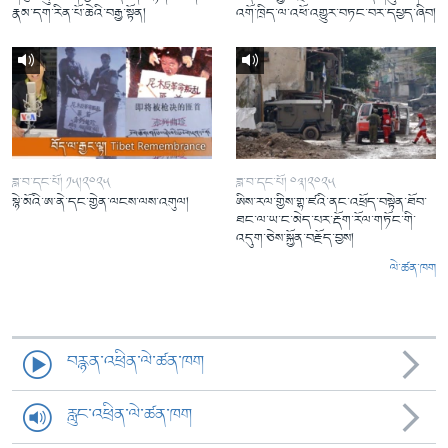
རྣམ་དག་རིན་པོ་ཆེའི་བརྒྱ་སྟོན།
འགོ་ཁྲིད་ལ་འཕོ་འགྱུར་བཏང་བར་དཔྱད་ཞིབ།
ཟླ་བ་དང་པོ། ༡༥།༢༠༢༥
ཟླ་བ་དང་པོ། ༠༣།༢༠༢༥
སྙེ་མོའི་ཨ་ནེ་དང་གྱེན་ལངས་ལས་འགུལ།
ཨིས་རལ་གྱིས་གྷ་ཛའི་ནང་འཕྲོད་བསྟེན་ཐོབ་
ཐང་ལ་ཡ་ང་མེད་པར་རྡོག་རོལ་གཏོང་གི་
འདུག་ཅེས་སྐྱོན་བརྗོད་བྱས།
ལེ་ཚན་ཁག
བརྙན་འཕྲིན་ལེ་ཚན་ཁག
རླུང་འཕྲིན་ལེ་ཚན་ཁག