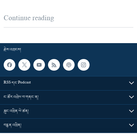
Continue reading
རྗེས་འབྲངས།
RSS དང་Podcast
ང་ཚོར་འབྲེལ་བ་གནང་ན།
རླུང་འཕྲིན་ལེ་ཚན།
བརྙན་འཕྲིན།