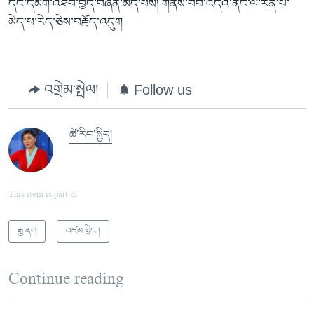
དང་དམག་འཐབ་བྱེད་བཞིན་མེད་པས། གནས་བབ་འདིའི་ནང་ལ་རན་པོ་
མེད་པ་རེད་ཅེས་བརྗོད་འདུག
འགྲེམ་སྤེལ།
Follow us
ཚེ་རིང་སྐྱིད།
This item is part of
རྒྱ་ནག
འཛམ་གླིང་།
Continue reading