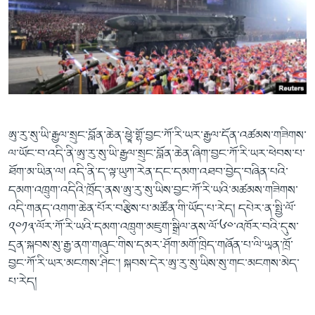
ཨུ་རུ་སུ་ཡི་རྒྱལ་སྲུང་བློན་ཆེན་ཕྱཱེ་གྷོ་བྱང་ཀོ་རི་ཡར་རྒྱལ་དོན་འཚམས་གཟིགས་
ལ་ཡོང་བ་འདི་ནི་ཨུ་རུ་སུ་ཡི་རྒྱལ་སྲུང་བློན་ཆེན་ཞིག་བྱང་ཀོ་རི་ཡར་ཕེབས་པ་
ཐོག་མ་ཡིན་ལ། འདི་ནི་ད་ལྟ་ཡུཀ་རེན་དང་དམག་འཐབ་བྱེད་བཞིན་པའི་
དམག་འཁྲུག་འདིའི་ཁྲོད་ནས་ཨུ་རུ་སུ་ཡིས་བྱང་ཀོ་རི་ཡའི་མཚམས་གཟིགས་
འདི་གནད་འགག་ཆེན་པོར་བརྩིས་པ་མཚོན་གི་ཡོད་པ་རེད། དཔེར་ན་སྤྱི་ལོ་
༢༠༡༣་ལོར་ཀོ་རི་ཡའི་དམག་འཁྲུག་མཇུག་སྒྲིལ་ནས་ལོ་༦༠་འཁོར་བའི་དུས་
དྲན་སྐབས་སུ་རྒྱ་ནག་གཞུང་གིས་དམར་ཤོག་མགོ་ཁྲིད་གཞོན་པ་ལི་ཡཱན་ཁྲོ་
བྱང་ཀོ་རི་ཡར་མངགས་ཤིང་། སྐབས་དེར་ཨུ་རུ་སུ་ཡིས་སུ་གང་མངགས་མེད་
པ་རེད།