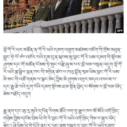
ལྷོ་ཀོ་རི་ཡར་མཚོན་ན་ཀོ་རི་ཡའི་དམག་འཁྲུག་མཚམས་འཇོག་གི་གྲོས་མཐུན་
བྱུང་ཏེ་ལོ་༧༠་འཁོར་བའི་དུས་དྲན་སྐབས་སུ་བྱང་ཀོ་རི་ཡས་དམག་གི་སྟོབས་
ཤུགས་དང་གོ་མཚོན་ངོམས་ཏེ་སྲུང་བརྩི་ཞུ་ས་པར་བློ་ཕམ་བསྟན་འདུག ལྷོ་ཀོ་
རི་ཡའི་ཟླ་སྒྲིལ་ལྷན་ཁང་གི་མགྲིན་ཚབ་པ་ཁའུ་བྷོན་སཱམ་ཡིས་བྱང་ཀོ་རི་ཡས་
མི་མང་གི་འཚོ་གནས་ལ་སྣང་མེད་ཀྱིས་མེ་ཤུགས་འཕུར་མདའ་འཕངས་པ་
དང་རྒྱ་ཆེ་བའི་དྲག་པོའི་དམག་སྟོབས་རྔམ་སྟོན་བྱེད་པ་སོགས་ལ་བློ་ཕམ་ཡོད་
ཅེས་བརྗོད་འདུག
རྒྱ་ནག་དང་ཨུ་རུ་སུའི་དཔོན་རིགས་ཚོའི་ལག་ཏུ་རྒྱལ་ཁབ་སོ་སོའི་འགོ་ཁྲིད་
གཉིས་ཀྱིས་དངོས་བྲིས་ཡི་གེ་རེ་བྱང་ཀོ་རི་ཡའི་འགོ་ཁྲིད་ཀེམ་ལ་སྐུར་ཡོད་
ཅིང་། ཞི་ཡིས་ཡི་གེ་དེའི་ནང་དུ་ཡང་ནས་བསྐྱར་དུ་བྱང་ཀོ་རི་ཡའི་དམག་