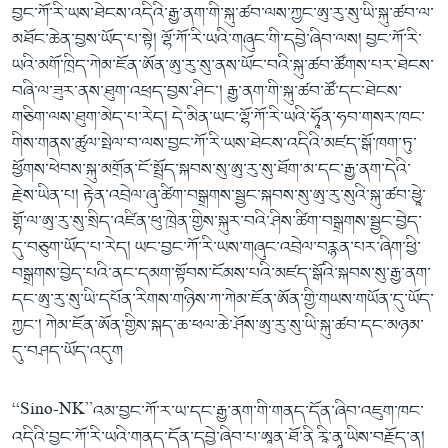
བྱང་ཀོ་རི་ཡས་ཐེངས་འདིའི་རྒྱ་ནག་གི་སྐུ་ཚབ་ལས་ཀྱང་ཨུ་རུ་སུ་ཡི་སྐུ་ཚབ་ལ་
མཐོང་ཆེན་བྱས་ཡོད་པ་སྟེ། ལྷོ་ཀོ་རི་ཡའི་གཞུང་གི་དབྱེ་ཞིབ་ལས། བྱང་ཀོ་རི་
ཡའི་མགོ་ཁྲིད་ཀེམ་ཇོན་ཨོན་ཨུ་རུ་སུ་ནས་ཡོང་བའི་སྐུ་ཚབ་ཚོགས་པར་ཐེངས་
བཞི་ལ་ཟུར་ནས་ཐུག་འཕྲད་བྱས་ཤིང་། རྒྱ་ནག་གི་སྐུ་ཚབ་ཚོ་དང་ཐེངས་
གཅིག་ལས་ཐུག་མེད་པ་རེད། དེ་མིན་ཡང་ལྷོ་ཀོ་རི་ཡའི་ཧཱོན་ཧབ་གསར་ཁང་
གིས་གནས་ཚུལ་སྤེལ་བ་ལས་བྱང་ཀོ་རི་ཡས་ཐེངས་འདིའི་མཛད་སྒོ་ཁག་ཏུ་
ཕྱོགས་ཕེབས་སྐུ་མགྲོན་ངོ་སྤྲོད་སྐབས་སུ་ཨུ་རུ་སུ་ཐོག་མ་དང་རྒྱ་ནག་དེའི་
རྗེས་ཡིན་པ། རྟེན་འབྲེལ་ཞུ་ཚིག་བསྒྲགས་སྦྱང་སྐབས་སུ་ཨུ་རུ་སུའི་སྐུ་ཚབ་ཕྱཱེ་
གྷོ་ལ་ཨུ་རུ་སུ་སྲིད་འཛིན་ཕུ་ཁྲེན་གྱིས་སྐུར་བའི་ཤིས་ཚིག་བསྒྲགས་སྦྱང་བྱེད་
དུ་བཅུག་ཡོད་པ་རེད། ཡང་བྱང་ཀོ་རི་ཡས་གཞུང་འབྲེལ་བརྙན་པར་ཞིག་ཕྱི་
བསྒྲགས་བྱེད་པའི་ནང་དམག་སྟོབས་ངོམས་པའི་མཛད་སྒོའི་སྐབས་སུ་རྒྱ་ནག་
དང་ཨུ་རུ་སུ་ཡི་དཔོན་རིགས་གཉིས་ཀ་ཀེམ་ཇོན་ཨོན་གྱི་གཡས་གཡོན་དུ་ཡོད་
ཀྱང་། ཀེམ་ཇོན་ཨོན་གྱིས་སྐད་ཆ་ཕལ་ཆེ་ཤོས་ཨུ་རུ་སུ་ཡི་སྐུ་ཚབ་དང་མཉམ་
དུ་བཤད་ཡོད་འདུག
“Sino-NK”འམ་བྱང་ཀོ་ར་ཡ་དང་རྒྱ་ནག་གི་གནད་དོན་ཞིབ་འཇུག་ཁང་
འདིའི་བྱང་ཀོ་རི་ཡའི་གནད་དོན་དབྱེ་ཞིབ་པ་ཨཱན་ཐོ་ནི རཱི་ནཱ་ཡིས་བརྗོད་ན།