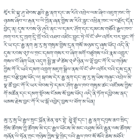
ཇཱོར་ཇི་བྷུ་ཤུ་ཐེབས་རྩའི་རྒྱ་ནག་དང་ཨ་རིའི་འབྲེལ་ལམ་ཞིབ་འཇུག་ཁང་གི་
ཉམས་ཞིབ་པ་རྒན་པ་ལི་ཁྲིན་ཞན་གྱིས་ཨ་རིའི་རླུང་འཕྲིན་ཁང་ལ་བརྗོད་དོན་
བྱེད་ན། དུས་རབས་ཉི་ཤུའི་ནང་ལ་དམར་ཤོག་དང་དམངས་གཙོའི་རྒྱལ་ཁབ་
ཁག་བར་དུ་ཁྲག་དྲི་བྲོ་བའི་འཐབ་འཛིང་བྱུང་ཏེ་ལོ་ངོ་༧༠་འཁོར་བར་བྱང་ཀོ་
རི་ཡ་དང་རྒྱ་ནག ཨུ་རུ་སུ་གསུམ་གྱིས་དྲན་གསོ་མཉམ་དུ་ཞུས་ཡོད། འདི་ནི་
དུས་རབས་༢༡་ལ་གྲང་དམག་གསར་བ་ཞིག་མགོ་བཙུགས་པའི་རྣམ་འགྱུར་
གསལ་བོ་ཞིག་ཡིན་འདུག སྤྱི་ཟླ་༧་ཚེས་༢༧་ཉིན་ལ་ལྷོ་བྱང་ཀོ་རི་ཡ་གཉིས་
ཀྱིས་ཀོ་རི་ཡའི་དམག་འཁྲུག་མཇུག་སྒྲིལ་ནས་ལོ་ངོ་༧༠་འཁོར་བའི་དུས་དྲན་
སྲུང་བརྩི་བྱས་ཡོད་ལ། སྐབས་དེར་རྒྱ་ནག་དང་ཨུ་རུ་སུ་ཡིས་གཞུང་འབྲེལ་མི་
སྣ་ཚོ་བྱང་ཀོ་རི་ཡར་ཕེབས་ཏེ་དམར་ཤོག་རྒྱལ་ཁབ་གསུམ་ཚང་འཛོམས་ཀྱིས་
གོ་མཚོན་དང་དམག་སྟོབས་ངོམས་སོ་བྱས་ཡོད། འདི་ནི་ཏོག་དབྱིབས་ནད་
ཡམས་རྗེས་བྱང་ཀོ་རི་ཡ་སྒོ་འབྱེད་བྱས་པ་ཐོག་མ་ཡིན།
ཨུ་རུ་སུ་ཡི་རྒྱལ་སྲུང་བློན་ཆེན་ཟཱར་གྷེ་ ཕྱཱེ་གྷོ་དང་། རྒྱ་ནག་དབུས་ཆབ་སྲིད་
གྲོས་ཚོགས་ཀྱི་ཚོགས་མི་དང་རྒྱལ་ཡོངས་མི་མང་འཐུས་མིའི་རྒྱུན་ལས་ཚོགས་
གཞོན་ལི་ཧོན་ཀྲུང་གཉིས་ཀྱིས་སྣེ་ཁྲིད་པའི་རྒྱལ་ཁབ་སོ་སོའི་ཆེས་མཐོའི་