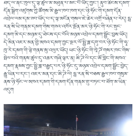
ཐད་ལ་ནང་ཁུལ་དུ་ལྟ་ཚུལ་མ་མཐུན་པ་མང་པོ་ཡོད་ཀྱང་། ནུབ་ཆིངས་དམག་
དོན་སྒྲིག་འཛུགས་ཀྱི་ཚོགས་མི་རྒྱལ་ཁབ་ཁག་དང་ཉི་ཧོང་གི་དམག་དོན་
འབྲེལ་ལམ་དམ་ཟབ་ཡོད་པ་ད་ལྟ་མངོན་གསལ་ཇེ་ཆེར་འགྲོ་བཞིན་པ་རེད། ཧྥ་
རན་སི་ཡི་གནམ་དམག་གིས་གཟའ་འཁོར་སྔོན་མར་ཉི་ཧོང་གི་རང་སྲུང་
དམག་མི་དང་མཉམ་དུ་ཐེངས་དང་བོའི་མཉམ་འབྲེལ་དམག་སྦྱོང་བྱས་ཡོད།
དེ་མིན་འཇར་མན་གྱི་མཁའ་དམག་ཀྱང་སྔར་ལོ་སྤྱི་ཟླ་དགུ་བར་ཉི་ཧོང་གི་ཧཱ་
ཁུ་རེ་དམག་གི་ལྟེ་གནས་སུ་འཕུར་ཡོད། ཡང་ཉི་ཧོང་གི་ཁཱེ་ཌོ་གསར་ཁང་གིས་
སྤེལ་བའི་གནས་ཚུལ་དུ་འཆར་གཞི་ལྟར་ན། ཨི་ཌི་ལི་དང་ཨོ་གླིང་གི་མཁའ་
དམག་རྣམས་ཀྱང་སྤྱི་ཟླ་བརྒྱད་པར་ཉི་ཧོང་དུ་མཉམ་འབྲེལ་དམག་སྦྱོང་བྱེད་
རྒྱུ་ཡིན་པ་དང་། འཇར་མན་དང་ཨི་ཌི་ལི། ཧྥ་རན་སི་བཅས་རྒྱལ་ཁབ་གསུམ་
ནས་ཉི་ཧོང་ལ་མཁའ་དམག་གི་དམག་དོན་གནམ་གྲུ་བཏང་བ་ཐོག་མ་ཡིན་
འདུག