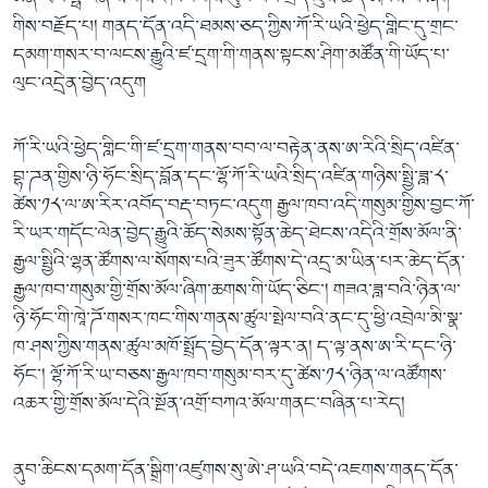
གིས་བརྗོད་པ། གནད་དོན་འདི་ཐམས་ཅད་ཀྱིས་ཀོ་རི་ཡའི་ཕྱེད་གླིང་དུ་གྲང་
དམག་གསར་བ་ལངས་རྒྱུའི་ཛ་དྲག་གི་གནས་སྟངས་ཤིག་མཚོན་གི་ཡོད་པ་
ལུང་འདྲེན་བྱེད་འདུག
ཀོ་རི་ཡའི་ཕྱེད་གླིང་གི་ཛ་དྲག་གནས་བབ་ལ་བརྟེན་ནས་ཨ་རིའི་སྲིད་འཛིན་
བྷ་ཌན་གྱིས་ཉི་ཧོང་སྲིད་བློན་དང་ལྷོ་ཀོ་རི་ཡའི་སྲིད་འཛིན་གཉིས་སྤྱི་ཟླ་༨་
ཚེས་༡༨་ལ་ཨ་རིར་འབོད་བརྡ་བཏང་འདུག རྒྱལ་ཁབ་འདི་གསུམ་གྱིས་བྱང་ཀོ་
རི་ཡར་གདོང་ལེན་བྱེད་རྒྱུའི་ཆོད་སེམས་སྟོན་ཆེད་ཐེངས་འདིའི་གྲོས་མོལ་ནི་
རྒྱལ་སྤྱིའི་ལྷན་ཚོགས་ལ་སོགས་པའི་ཟུར་ཚོགས་དེ་འདྲ་མ་ཡིན་པར་ཆེད་དོན་
རྒྱལ་ཁབ་གསུམ་གྱི་གྲོས་མོལ་ཞིག་ཆགས་གི་ཡོད་ཅིང་། གཟའ་ཟླ་བའི་ཉིན་ལ་
ཉི་ཧོང་གི་ཁཱེ་ཌོ་གསར་ཁང་གིས་གནས་ཚུལ་སྤེལ་བའི་ནང་དུ་ཕྱི་འབྲེལ་མི་སྣ་
ཁ་ཤས་ཀྱིས་གནས་ཚུལ་མཁོ་སྤྲོད་བྱེད་དོན་ལྟར་ན། ད་ལྟ་ནས་ཨ་རི་དང་ཉི་
ཧོང་། ལྷོ་ཀོ་རི་ཡ་བཅས་རྒྱལ་ཁབ་གསུམ་བར་དུ་ཚེས་༡༨་ཉིན་ལ་འཚོགས་
འཆར་གྱི་གྲོས་མོལ་དེའི་སྔོན་འགྲོ་བཀའ་མོལ་གནང་བཞིན་པ་རེད།
ནུབ་ཆིངས་དམག་དོན་སྒྲིག་འཛུགས་སུ་ཨེ་ཤ་ཡའི་བདེ་འཇགས་གནད་དོན་