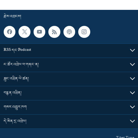
རྗེས་འབྲངས།
RSS དང་Podcast
ང་ཚོར་འབྲེལ་བ་གནང་ན།
རླུང་འཕྲིན་ལེ་ཚན།
བརྙན་འཕྲིན།
གསར་འགྱུར་ཁག
དེ་མིན་དྲ་འབྲེལ།