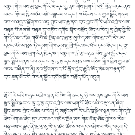
འཁྲུག་གི་སྐབས་སུ་བྱང་ཀོ་རི་ཡ་དང་རྒྱ་ནག་གིས་ཁྲག་གི་འགྲོ་གྲོན་བཏང་ནས་
འཐབ་གྲོགས་ཀྱི་མཛའ་བརྩེ་བསྐྱངས་པ་དང་། མ་འོངས་པར་རྒྱལ་སྤྱིའི་གནས་
བབ་ལ་འགྱུར་ལྡོག་གང་འདྲ་བྱུང་ཡང་རྒྱ་ནག་དང་བྱང་ཀོ་རི་ཡའི་འབྲེལ་ལམ་
བརྟན་པོ་ནས་ཇེ་བརྟན་དུ་གཏོང་དགོས་སྐོར་བརྗོད་ཡོད་པ་རེད། ཕུ་ཁྲེན་གྱི་ཡི་
གེ་དེའི་ནང་དོན་གཙོ་བོ་ནི་སྔོན་ཆད་ཨུ་རུ་སུའི་དམག་གིས་བྱང་ཀོ་རི་ཡར་
དཔུང་རོགས་བྱས་ཏེ་དམག་གི་གནམ་གྲུ་ཁྲི་སྟོང་མང་པོ་བཏང་ཡོད་པ། ད་ལྟ་
བྱང་ཀོ་རི་ཡས་ཡུཀ་རེན་གྱི་དམག་འཁྲུག་ལ་བློ་རྩ་བརྟན་པོས་རྒྱབ་སྐྱོར་དང་
རྒྱལ་སྤྱིའི་གནས་བབ་ནང་ལ་ཨུ་རུ་སུ་དང་མཐུན་ལམ་གཅིག་སྒྲིལ་གྱིས་རྒྱབ་རྩ་
ལངས་བཞིན་པ་ནི། ནུབ་ཕྱོགས་པར་ངོ་རྒོལ་བྱེད་རྒྱུའི་ཆོད་སེམས་བརྟན་པོ་
དང་ཐུན་མོང་གི་ཁེ་ཕན་སྐྱོང་དགོས་སྐོར་བརྗོད་ཡོད་འདུག
ལྷོ་ཀོ་རི་ཡའི་གཞུང་འབྲེལ་སྙན་ཐོ་ཞིག་གི་ནང་དུ་ཉེ་ལམ་ནས་བྱང་ཀོ་རི་ཡས་
རྒྱལ་སྤྱིའི་སྒང་ལ་ཨུ་རུ་སུ་དང་འབྲེལ་ལམ་ཡག་པོ་ཡོད་པའི་བརྡ་ལན་ཞིག་
སྤྲོད་ཐབས་བྱེད་བཞིན་པ་རེད། དེ་མཚུངས་ཀོ་རི་ཡའི་ཟླ་སྒྲིལ་ལྷན་ཁང་གི་དབྱེ་
ཞིབ་ཡིག་ཆ་ཞིག་ཏུ་ཡང་གཟའ་འཁོར་སྔོན་མར་ཀེམ་ཇོན་ཨོན་གྱི་ལས་རིམ་
བཅུ་ལས་བརྒྱད་ནི་ཨུ་རུ་སུ་ཡི་སྐུ་ཚབ་ཚོགས་པ་དང་འབྲེལ་བ་ཡོད་འདུག དེ་
མིན་ཡང་ཧྥ་རན་སི་གསར་ཁང་གིས་ཡུལ་བབ་སྲིད་ཇུས་ཆེད་མཁས་པ་ཞིག་