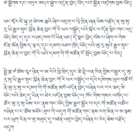
མེ་སྒྱོགས་དང་འཕུར་མདའ་སྐྱེལ་འདྲེན་བྱེད་ཡོད་པའི་སྐྱོན་འཛུགས་བྱས་ཡོད།
ཡང་ཇཱོར་ཇི་བྷུ་ཤུ་ཐེབས་རྩའི་ཞིབ་འཇུག་པ་ལཱི་ཁྲིན་ཞན་ཡིས་བརྗོད་ན་ཨུ་སུ་
རུ་ཡི་རྒྱལ་སྲུང་བློན་ཆེན་བྱང་ཀོ་རི་ཡར་བསྐྱོད་པའི་སྐོར་ལ་དོན་སྙིང་གང་འདྲ་
ཡོད་མེད་ད་དུང་བཤད་ཁག་པོ་ཡིན་ཡང། དོ་སྣང་བྱེད་འོས་པ་ཞིག་ལ་ཀེམ་
ཇོན་ཨོན་གྱིས་ད་ལྟ་ད་དུང་དམག་འཐབ་ཁྲོད་ཡོད་པའི་ཨུ་རུ་སུའི་རྒྱལ་སྲུང་
བློན་ཆེན་ལ་བྱང་ཀོ་རི་ཡའི་དམག་གི་གོ་མཚོན་ངོ་སྤྲོད་བྱས་ཡོད་པ་རེད།
སྤྱི་ཟླ་༧་ཚེས་༢༩་ཉིན་ལ་ཨ་རིའི་ཕྱི་སྲིད་དྲུང་ཆེ་བྷི་ལན་ཁིན་གྱིས་བསྐྱར་དུ་ཨུ་
རུ་སུ་ཡི་རྒྱལ་སྲུང་བློན་ཆེན་བྱང་ཀོ་རི་ཡར་བསྐྱོད་པ་དེའི་དམིགས་ཡུལ་གཙོ་བོ་
ནི་ཨུ་རུ་སུ་ལ་དམག་གི་གོ་མཚོན་མཁོ་འདོན་བྱེད་བཞིན་པར་བར་ཆད་མི་
ཡོང་བའི་ཆེད་དུ་ཡིན་པ་ཐེར་འདོན་བྱས་ཡོད་ལ། ཁོང་གིས་གསར་འགོད་པ་
ཚོར་ཨུ་རུ་སུ་ཡིས་རང་ནུས་གང་ཡོད་ཀྱིས་རྒྱབ་སྐྱོར་བ་དང་གོ་མཚོན་འཚོལ་
བཞིན་པ་ང་ཚོས་མཐོང་ཐུབ་ཀི་འདུག གོ་མཚོན་གང་ནས་རག་མིན་ལ་མ་ལྟས་
པར་ཡུཀ་རེན་ལ་མུ་མཐུད་དུ་བཙན་འཛུལ་བྱེད་བཞིན་པ་རེད་ཅེས་བརྗོད་
འདུག