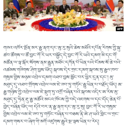
ཀར་
Learning English
འཚོལ་
དྲ་བརྙན་གསར་འགྱུར།
བགྲོ་གླེང་མདུན་ལྕོག
ཞིབ་
རྗེས་འབྲངས།
ཁ་བའི་མི་སྣ།
བསྐྱར་ཞིབ།
ལ་
བསྐྱོད།
བུད་མེད་ལེ་ཚན།
པོ་ཊི་ཁ་སི།
དཔེ་ཀློག
དཔེ་ཀློག
སྐད་ཡིག
གཟའ་འཁོར་སྔོན་མར་རྒྱ་ནག་དང་ཨུ་རུ་སུའི་ཆེས་མཐོའི་དཔོན་རིགས་ཀྱི་སྐུ་
ཆབ་སྲིད་བཙོན་པ་ངོ་སྤྲོད།
ཕ་ཡུལ་གླེང་སྟེགས།
ཚབ་ཚོགས་པ་ཚོ་བྱང་ཀོ་རི་ཡར་བསྐྱོད་དེ་བྱང་ཀོ་རི་ཡའི་དམག་མི་དང་གོ་
ཆོས་རིག་ལེ་ཚན།
མཚོན་ལ་ལྟ་སྐོར་སོགས་ནམ་རྒྱུན་མཐོང་དཀོན་པོ་ཡིན་པའི་ངོམས་སོ་ཆེ་བའི་
གཞོན་སྐྱེས་དང་ཤེས་ཡོན།
འཚམས་གཟིགས་ཤིག་བྱས་ཡོད། སྐབས་དེར་གྲང་དམག་སྐབས་སུ་རྒྱལ་ཁབ་
གསུམ་གྱིས་མཉམ་འབྲེལ་དམག་འཐབ་བྱས་མྱོང་བར་ཕྱིར་དྲན་དང་། མུ་
འཕྲོད་བསྟེན་དང་དོན་ལྡན་གྱི་མི་ཚེ།
མཐུད་དུ་འཐབ་གྲོགས་འབྲེལ་ལམ་ཇེ་ཟབ་ཏུ་གཏོང་རྒྱུ་ཡིན་པ་བརྗོད་ཡོད། ཨ་
གངས་རིའི་བྲག་ཅ།
རྒྱ་གཉིས་ཀྱི་འབྲེལ་ལམ་ཇེ་སྡུག་ཏུ་འགྲོ་བཞིན་པའི་སྐབས་འདིར་ཨ་རིས་མུ་
མཐུད་དུ་ཧིན་རྡུ་རྒྱ་མཚོའི་མངའ་ཁོངས་ཀྱི་བདེ་འཇགས་ལ་དང་དོད་ཆེན་པོ་
བུད་མེད།
བྱེད་བཞིན་ཡོད་ལ། དེའི་བར་ན་རྒྱ་ནག་དང་ཨུ་རུ་སུ། བྱང་ཀོ་རི་ཡ་གསུམ་
སོ་ཡ་ལ། བོད་ཀྱི་གླུ་གཞས།
གྱིས་འབྲེལ་ལམ་ཇེ་ཟབ་ཏུ་གཏོང་བཞིན་པ་བཅས་ནི་ཨེ་ཤ་ཡའི་གླིང་ལ་གྲང་
དམག་གསར་བ་ཞིག་གི་མགོ་འཛུགས་རྒྱུའི་སྔ་ལྟས་ཡིན་པ་རེད།