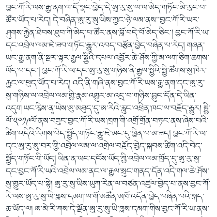
བྱང་ཀོ་རི་ཡས་རྒྱ་ནག་ལ་དོ་སྣང་བྱེད་དེ་ཨུ་རུ་སུ་ལ་ཡ་མེད་གཏོང་མི་རུང་བ་
ཚོར་ཡོད་པ་རེད། དེ་བཞིན་ཨུ་རུ་སུ་ཡིས་ཀྱང་ཉེ་ལམ་ནས་་བྱང་ཀོ་རི་ཡར་
ཤུགས་རྐྱེན་ཐེབས་ཐུབ་ཀི་མེད་པ་ཚོར་ནས་བློ་བདེ་བོ་མེད་ཅིང་། བྱང་ཀོ་རི་ཡ་
དང་འབྲེལ་ལམ་ཇེ་ཟབ་གཏོང་རྒྱུར་འབད་བརྩོན་བྱེད་བཞིན་པ་རེད། གཞན་
ཡང་རྒྱ་ནག་ནི་སྔར་ལྟར་རྒྱལ་སྤྱིའི་དཔལ་འབྱོར་ཆེ་ཤོས་ཀྱི་མ་ལག་ཅིག་ཆགས་
ཡོད་པ་དང་། བྱང་ཀོ་རི་ཡ་དང་ཨུ་རུ་སུ་གཉིས་ནི་རྒྱལ་སྤྱིའི་སྤྱི་ཚོགས་སུ་ཁེར་
རྐྱང་ལ་ཕུད་ཡོད་པ་རེད། འདི་ནི་གཞི་ནས་བྱང་ཀོ་རི་ཡས་རྒྱ་ནག་དང་ཨུ་རུ་
སུ་གཉིས་ལ་འབྲེལ་ལམ་གྱི་རྣམ་འགྱུར་མ་འདྲ་བ་གཉིས་བྱུང་དོན་དེ་ཡིན་
འདུག ཡང་རཱིས་ནཱ་ཡིས་མུ་མཐུད་དུ་ཨ་རིའི་རླུང་འཕྲིན་ཁང་ལ་བརྗོད་རྒྱུར། སྤྱི་
ལོ་༢༠༡༩ལོ་ནས་བཟུང་བྱང་ཀོ་རི་ཡས་ཁྲག་གི་འགྲོ་གྲོན་བཏང་ནས་ཞེས་པའི་
ཚིག་འདིའི་རིགས་བེད་སྤྱོད་གཏོང་རྒྱུ་ཇེ་མང་དུ་ཕྱིན་པ་མ་ཟད། བྱང་ཀོ་རི་ཡ་
དང་ཨུ་རུ་སུ་བར་གྱི་འབྲེལ་ལམ་ལ་འགྲེལ་བརྗོད་བྱེད་སྐབས་ཚིག་འདི་བེད་
སྤྱོད་གཏོང་གི་ཡོད། ཡིན་ན་ཡང་དངོས་ཡོད་ཀྱི་འབྲེལ་ལམ་ཁྲོད་དུ་ཨུ་རུ་སུ་
དང་བྱང་ཀོ་རི་ཡའི་འབྲེལ་ལམ་ནང་ལ་རྒྱལ་སྲུང་གནད་དོན་འདི་གལ་ཆེ་ཤོས་
སུ་གྱུར་ཡོད་པ་སྟེ། ཨུ་རུ་སུ་ཡིས་ཡུཀ་རེན་ལ་བཙན་འཛུལ་བྱེད་པ་ནས་བྱང་ཀོ་
རི་ཡས་ཨུ་རུ་སུ་ཡི་གླས་དམག་ལ་གོ་མཚོན་མཁོ་འདོན་བྱེད་བཞིན་པའི་སྐད་
ཆ་ཡོད་ལ། ཨ་མེ་རི་ཀས་དེ་སྔོན་ཨུ་རུ་སུ་ཡི་གླས་དམག་གིས་བྱང་ཀོ་རི་ཡ་ནས་