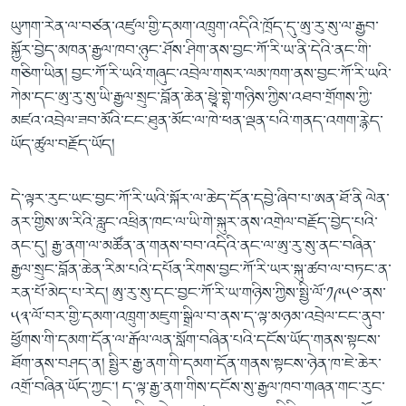
ཡུཀག་རེན་ལ་བཙན་འཛུལ་གྱི་དམག་འཁྲུག་འདིའི་ཁྲོད་དུ་ཨུ་རུ་སུ་ལ་རྒྱབ་
སྐྱོར་བྱེད་མཁན་རྒྱལ་ཁབ་ཉུང་ཤོས་ཤིག་ནས་བྱང་ཀོ་རི་ཡ་ནི་དེའི་ནང་གི་
གཅིག་ཡིན། བྱང་ཀོ་རི་ཡའི་གཞུང་འབྲེལ་གསར་ལམ་ཁག་ནས་བྱང་ཀོ་རི་ཡའི་
ཀེམ་དང་ཨུ་རུ་སུ་ཡི་རྒྱལ་སྲུང་བློན་ཆེན་ཕྱཱེ་གྷེ་གཉིས་ཀྱིས་འཐབ་གྲོགས་ཀྱི་
མཛའ་འབྲེལ་ཟབ་མོའི་ངང་ཐུན་མོང་ལ་ཁེ་ཕན་ལྡན་པའི་གནད་འགག་རྙེད་
ཡོད་ཚུལ་བརྗོད་ཡོད།
དེ་ལྟར་རུང་ཡང་བྱང་ཀོ་རི་ཡའི་སྐོར་ལ་ཆེད་དོན་དབྱེ་ཞིབ་པ་ཨན་ཐོ་ནི ལེན་
ནར་གྱིས་ཨ་རིའི་རླུང་འཕྲིན་ཁང་ལ་ཡི་གེ་སྐུར་ནས་འགྲེལ་བརྗོད་བྱེད་པའི་
ནང་དུ། རྒྱ་ནག་ལ་མཚོན་ན་གནས་བབ་འདིའི་ནང་ལ་ཨུ་རུ་སུ་ནང་བཞིན་
རྒྱལ་སྲུང་བློན་ཆེན་རིམ་པའི་དཔོན་རིགས་བྱང་ཀོ་རི་ཡར་སྐུ་ཚབ་ལ་བཏང་ན་
རན་པོ་མེད་པ་རེད། ཨུ་རུ་སུ་དང་བྱང་ཀོ་རི་ཡ་གཉིས་ཀྱིས་སྤྱི་ལོ་༡༩༥༠་ནས་
༥༣་ལོ་བར་གྱི་དམག་འཁྲུག་མཇུག་སྒྲིལ་བ་ནས་ད་ལྟ་མཉམ་འབྲེལ་ངང་ནུབ་
ཕྱོགས་གི་དམག་དོན་ལ་རྒོལ་ལན་སློག་བཞིན་པའི་དངོས་ཡོད་གནས་སྟངས་
ཐོག་ནས་བཤད་ན། སྤྱིར་རྒྱ་ནག་གི་དམག་དོན་གནས་སྟངས་ཉེན་ཁ་ཇེ་ཆེར་
འགྲོ་བཞིན་ཡོད་ཀྱང་། ད་ལྟ་རྒྱ་ནག་གིས་དངོས་སུ་རྒྱལ་ཁབ་གཞན་གང་རུང་