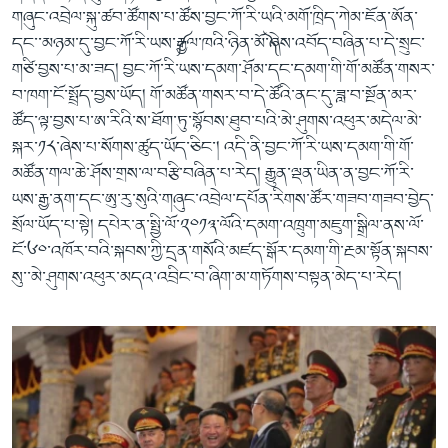
གཞུང་འབྲེལ་སྐུ་ཚབ་ཚོགས་པ་ཚོས་བྱང་ཀོ་རི་ཡའི་མགོ་ཁྲིད་ཀེམ་ཇོན་ཨོན་
དང་་མཉམ་དུ་བྱང་ཀོ་རི་ཡས་༼རྒྱལ་ཁའི་ཉིན་མོ་༽ཞེས་འབོད་བཞིན་པ་དེ་སྲུང་
གཙི་བྱས་པ་མ་ཟད། བྱང་ཀོ་རི་ཡས་དམག་ཤོམ་དང་དམག་གི་གོ་མཚོན་གསར་
བ་ཁག་ངོ་སྤྲོད་བྱས་ཡོད། གོ་མཚོན་གསར་བ་དེ་ཚོའི་ནང་དུ་ཟླ་བ་སྔོན་མར་
ཚོད་ལྟ་བྱས་པ་ཨ་རིའི་ས་ཐོག་ཏུ་སྙོབས་ཐུབ་པའི་མེ་ཤུགས་འཕུར་མདེལ་མེ་
སྐར་༡༨་ཞེས་པ་སོགས་ཚུད་ཡོད་ཅིང་། འདི་ནི་བྱང་ཀོ་རི་ཡས་དམག་གི་གོ་
མཚོན་གལ་ཆེ་ཤོས་གྲས་ལ་བརྩི་བཞིན་པ་རེད། རྒྱུན་ལྡན་ཡིན་ན་བྱང་ཀོ་རི་
ཡས་རྒྱ་ནག་དང་ཨུ་རུ་སུའི་གཞུང་འབྲེལ་དཔོན་རིགས་ཚོར་གཟབ་གཟབ་བྱེད་
སྲོལ་ཡོད་པ་སྟེ། དཔེར་ན་སྤྱི་ལོ་༢༠༡༣་ལོའི་དམག་འཁྲུག་མཇུག་སྒྲིལ་ནས་ལོ་
ངོ་༦༠་འཁོར་བའི་སྐབས་ཀྱི་དྲན་གསོའི་མཛད་སྒོར་དམག་གི་རྔམ་སྟོན་སྐབས་
སུ་་མེ་ཤུགས་འཕུར་མདའ་འབྲིང་བ་ཞིག་མ་གཏོགས་བསྟན་མེད་པ་རེད།