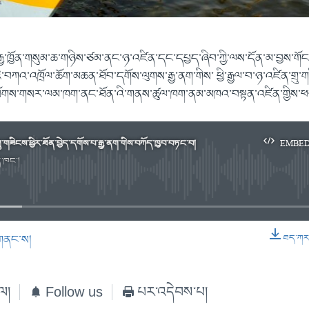
ོའི་རྒྱ་ཁྱོན་གསུམ་ཆ་གཉིས་ཙམ་ནང་ཉ་འཛིན་དང་དཔྱད་ཞིབ་ཀྱི་ལས་དོན་མ་བྱས་གོང
ི་བཀའ་འཁྲོལ་ཆོག་མཆན་ཐོབ་དགོས་ལུགས་རྒྱ་ནག་གིས་ ཕྱི་རྒྱལ་བ་ཉ་འཛིན་གྲུ
ོགས་གསར་ལམ་ཁག་ནང་ཐོན་འི་གནས་ཚུལ་ཁག་ནམ་མཁའ་བསྟན་འཛིན་གྱིས་ཕབ་
ན་གྲུ་གཟིངས་ཕྱིར་ཐོན་བྱེད་དགོས་པ་རྒྱ་ནག་གིས་བཀོད་ཁྱབ་བཏང་བ།
EMBE
ིན་ཁང་།
No media source currently available
གནང་ས།
ཐད་ཀར་ཕ
EMBED
ེལ།
Follow us
པར་འདེབས་པ།