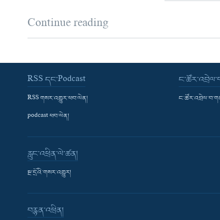
Continue reading
RSS དང་Podcast
ང་ཚོར་འབྲེལ
RSS གསར་འགྱུར་ཕབ་ལེན།
ང་ཚོར་འབྲེལ་བ་
podcast ཕབ་ལེན།
རླུང་འཕྲིན་ལེ་ཚན།
སྔ་དྲོའི་གསར་འགྱུར།
བརྙན་འཕྲིན།