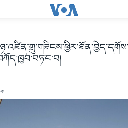
གྱི་ཉ་འཛིན་གྲུ་གཟིངས་ཕྱིར་ཐོན་བྱེད་དགོས་
བཀོད་ཁྱབ་བཏང་བ།
ེལ།