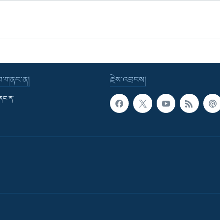
་བ་གནང་ན།
རྗེས་འབྲངས།
གནང་ན།