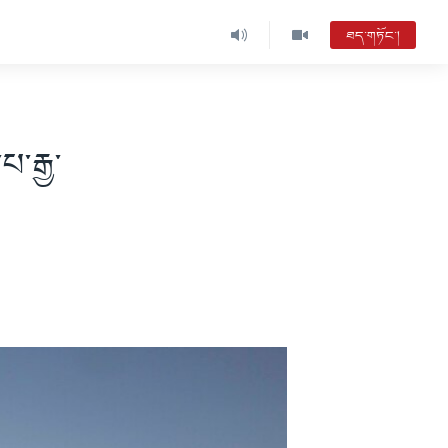
ཐད་གཏོང་།
པ་རྒྱ་