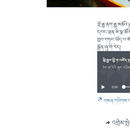
ལྷོ་རྒྱ་ནག་རྒྱ་མཆ
དབང་ལྡན་མི་སྣ་ཚོའ
ཁྱབ་བཏང་ཡོད་པ་ས
སྒྲོན་ཞུ་གི་རེད།
ཕྱི་རྒྱལ་གྱི་ཉ་འཛི
by
ཨ་རིའི་རླུང་འཕྲ
0:00
གསན་གཟིགས་
འགྲེམ་སྤ