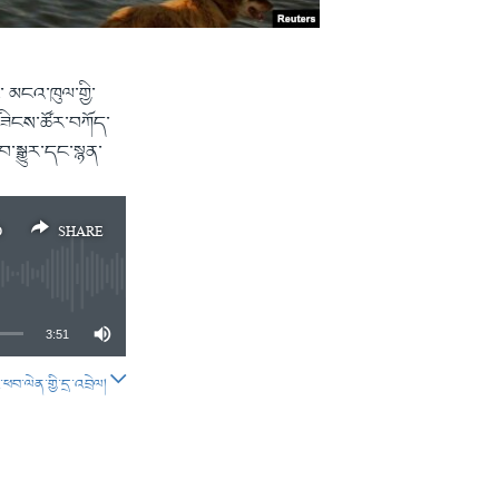
་ མངའ་ཁུལ་གྱི་
་གཟིངས་ཚོར་བཀོད་
སྒྱུར་དང་སྙན་
D
SHARE
3:51
བ་ལེན་གྱི་དྲ་འབྲེལ།
SHARE