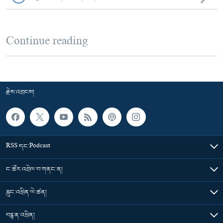
Continue reading
རྗེས་འབྲངས།
RSS དང་Podcast
ང་ཚོར་འབྲེལ་བ་གནང་ན།
རླུང་འཕྲིན་ལེ་ཚན།
བརྙན་འཕྲིན།