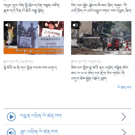
གཡུང་དྲུང་བོན་གྱི་སློབ་དཔོན་བསྟན་འཛིན་
བོད་རང་སྐྱོང་ལྗོངས་མི་མང་སྲིད་གཞུང་་གི་་
རྣམ་དག་རིན་པོ་ཆེའི་བརྒྱ་སྟོན།
འགོ་ཁྲིད་ལ་འཕོ་འགྱུར་བཏང་བར་དཔྱད་ཞིབ།
ཟླ་བ་དང་པོ། ༡༥།༢༠༢༥
ཟླ་བ་དང་པོ། ༠༣།༢༠༢༥
སྙེ་མོའི་ཨ་ནེ་དང་གྱེན་ལངས་ལས་འགུལ།
ཨིས་རལ་གྱིས་གྷ་ཛའི་ནང་འཕྲོད་བསྟེན་ཐོབ་
ཐང་ལ་ཡ་ང་མེད་པར་རྡོག་རོལ་གཏོང་གི་
འདུག་ཅེས་སྐྱོན་བརྗོད་བྱས།
ལེ་ཚན་ཁག
བརྙན་འཕྲིན་ལེ་ཚན་ཁག
རླུང་འཕྲིན་ལེ་ཚན་ཁག