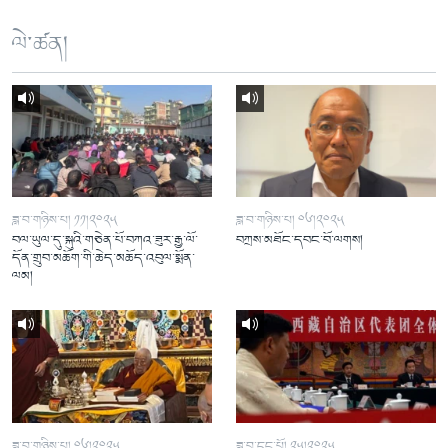
ལེ་ཚན།
ཟླ་བ་གཉིས་པ། ༡༡།༢༠༢༥
ཟླ་བ་གཉིས་པ། ༠༦།༢༠༢༥
བལ་ཡུལ་དུ་སྐུའི་གཅེན་པོ་བཀའ་ཟུར་རྒྱ་ལོ་
བཀྲས་མཐོང་དབང་བོ་ལགས།
དོན་གྲུབ་མཆོག་གི་ཆེད་མཆོད་འབུལ་སྨོན་
ལམ།
ཟླ་བ་གཉིས་པ། ༠༦།༢༠༢༥
ཟླ་བ་དང་པོ། ༢༥།༢༠༢༥