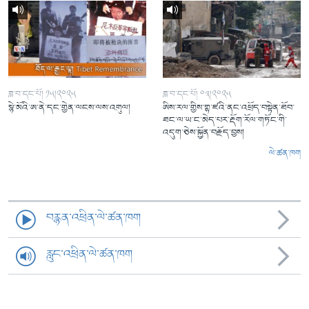
ཟླ་བ་དང་པོ། ༡༥།༢༠༢༥
ཟླ་བ་དང་པོ། ༠༣།༢༠༢༥
སྙེ་མོའི་ཨ་ནེ་དང་གྱེན་ལངས་ལས་འགུལ།
ཨིས་རལ་གྱིས་གྷ་ཛའི་ནང་འཕྲོད་བསྟེན་ཐོབ་
ཐང་ལ་ཡ་ང་མེད་པར་རྡོག་རོལ་གཏོང་གི་
འདུག་ཅེས་སྐྱོན་བརྗོད་བྱས།
ལེ་ཚན་ཁག
བརྙན་འཕྲིན་ལེ་ཚན་ཁག
རླུང་འཕྲིན་ལེ་ཚན་ཁག