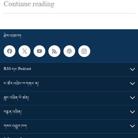
Continue reading
རྗེས་འབྲངས།
RSS དང་Podcast
ང་ཚོར་འབྲེལ་བ་གནང་ན།
རླུང་འཕྲིན་ལེ་ཚན།
བརྙན་འཕྲིན།
གསར་འགྱུར་ཁག