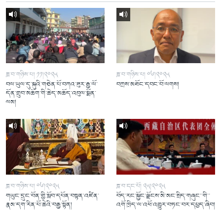
ཟླ་བ་གཉིས་པ། ༡༡།༢༠༢༥
ཟླ་བ་གཉིས་པ། ༠༦།༢༠༢༥
བལ་ཡུལ་དུ་སྐུའི་གཅེན་པོ་བཀའ་ཟུར་རྒྱ་ལོ་
བཀྲས་མཐོང་དབང་བོ་ལགས།
དོན་གྲུབ་མཆོག་གི་ཆེད་མཆོད་འབུལ་སྨོན་
ལམ།
ཟླ་བ་གཉིས་པ། ༠༦།༢༠༢༥
ཟླ་བ་དང་པོ། ༢༥།༢༠༢༥
གཡུང་དྲུང་བོན་གྱི་སློབ་དཔོན་བསྟན་འཛིན་
བོད་རང་སྐྱོང་ལྗོངས་མི་མང་སྲིད་གཞུང་་གི་་
རྣམ་དག་རིན་པོ་ཆེའི་བརྒྱ་སྟོན།
འགོ་ཁྲིད་ལ་འཕོ་འགྱུར་བཏང་བར་དཔྱད་ཞིབ།