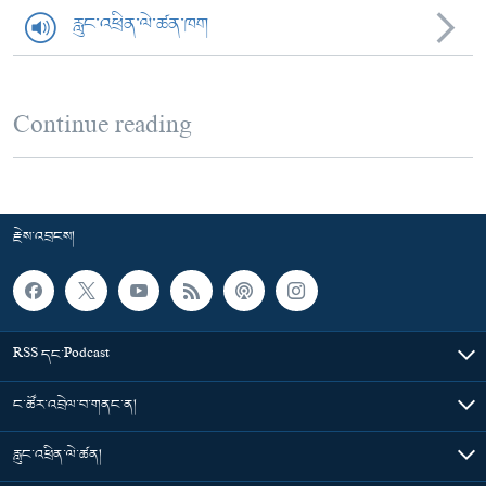
རླུང་འཕྲིན་ལེ་ཚན་ཁག
Continue reading
རྗེས་འབྲངས།
RSS དང་Podcast
ང་ཚོར་འབྲེལ་བ་གནང་ན།
རླུང་འཕྲིན་ལེ་ཚན།