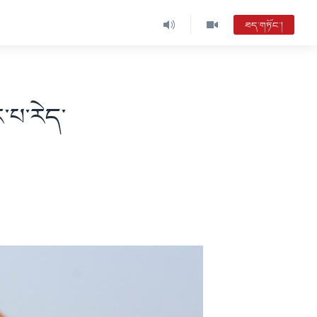
ཐད་གཏོང་།
ར་པ་རེད་