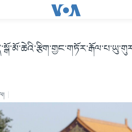
ྒོ་མོ་ཆེའི་རྩིག་གྱང་གཏོར་རྒོལ་པ་ཡུ་གུ
ེལ།