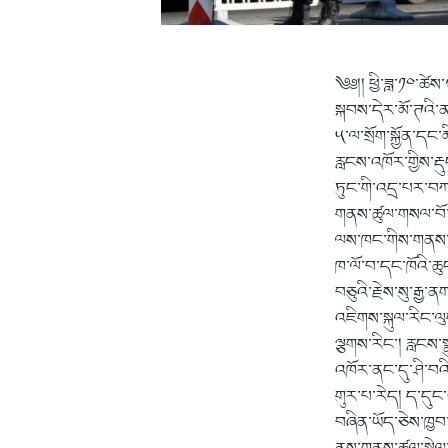
༄༅།། ཕྱི་ཟླ་༡༠་ཚེས
སྐབས་དེར་མོ་ཊའི་ན
༥་ལ་སྲོག་སྐྱོན་དང
རླངས་འཁོར་གྱིས་རྡ
ཏུང་གི་འདྲ་པར་བཀལ་
གནས་ཚུལ་གསལ་བོ་ཞི
ལས་ཁང་གིས་གནས་ཚུ
ཁ་ལོ་བ་དང་ཁོའི་ཆུ
བཅུའི་རྗེས་སུ་རྒྱ་
འཇིགས་སྐུལ་རིང་ལུ
ལྕགས་རིང་། རླངས་
འཁོར་ནང་དུ་ཤི་བའི
གུར་པ་རེད། ད་དུང་
བཞིན་ཡོད་ཅེས་ཁྱབ