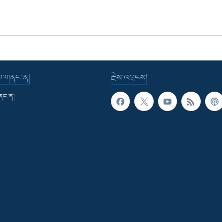
་བ་གནང་ན།
རྗེས་འབྲངས།
གནང་ན།