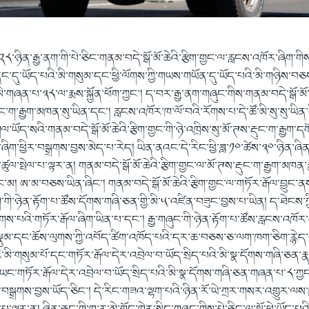
་༢༨་ཉིན་རྒྱ་ནག་གི་པེ་ཅིང་གནམ་བདེ་སྒོ་མོ་ཆེའི་རྩིག་གྱང་ལ་རླངས་འཁོར་ཞིག་གིས་
ང་དུ་ཡོད་པའི་མི་གསུམ་དང་ཕྱི་ལོགས་ཀྱི་གཡས་གཡོན་དུ་ཡོད་པའི་མི་གཉིས་བཅས
་མི་གཞན་པ་༣༨་ལ་རྨས་སྐྱོན་ཕོག་ཀྱང་། ད་བར་རྒྱ་ནག་གཞུང་གིས་གནམ་བདེ་སྒོ་མོ་ཆ
ུང་ག་རྒྱག་མཁན་སུ་ཡིན་དང་། རླངས་འཁོར་ཁ་ལོ་བའི་རོགས་པ་དེ་ཚོ་མི་སུ་སུ་ཡིན་མ
ཡོད་སའི་གནམ་བདེ་སྒོ་མོ་ཆེའི་རྩིག་གྱང་གི་ཉེ་འཁྲིས་སུ་མོ་ཊས་རྡུང་ག་རྒྱག་དགོ
ག་ཕྱིར་བསྒྲགས་བྱས་མེད་པ་རེད། ཡིན་ནའང་དེ་རིང་ཕྱི་ཟླ་༡༠་ཚེས་༣༠་ཉིན་ཞི
ལ་སྤེལ་པ་ལྟར་ན། གནམ་བདེ་སྒོ་མོ་ཆེའི་རྩིག་གྱང་ལ་མོ་ཊས་རྡུང་ག་རྒྱག་མཁ
ང་མ། ཨ་མ་བཅས་ཡིན་ཞིང་། གནམ་བདེ་སྒོ་མོ་ཆེའི་རྩིག་གྱང་ལ་གཏོར་རྒོལ་བྱུང་ན
ནག་གི་ཉེན་རྟོག་པ་ཚོས་དོགས་གཞི་ཅན་གྱི་མི་༥་འཛིན་བཟུང་བྱས་པ་ཡིན། ད་ཐེངས་ཀྱ
གས་པའི་གཏོར་རྒོལ་ཞིག་ཡིན་པ་དང་། རྒྱ་གཞུང་གི་ཉེན་རྟོག་པ་ཚོས་རླངས་འཁོར་ད
སྣུམ་དང་ཆོས་ལུགས་ཀྱི་འབོད་ཚིག་འཁོད་པའི་དར་ཆ་བཅས་ཅ་ལག་ཁག་ཅིག་རྙེད
་མི་གསུམ་པོ་དང་གཏོར་རྒོལ་དེར་འབྲེལ་བ་ཡོད་སྲིད་པའི་མི་སྣ་དོགས་གཞི་ཅན་ར
ཡང་གཏོར་རྒོལ་དེར་འབྲེལ་བ་ཡོད་སྲིད་པའི་མི་སྣ་དོགས་གཞི་ཅན་གཞན་པ་༨་ཀྱང
་བསྒྲགས་བྱས་ཡོད་ཅིང་། དེ་རིང་གཟའ་ལྷག་པའི་ཉིན་རོ་ཡེ་ཀྲར་གསར་འགྱུར་ལས་