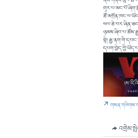
ནས་གནས་ཚུལ་སྤེལ་པ་
གུར་པ་མང་པོ་ཞིག་སྡ
ཚོ་མགྲོན་ཁང་ལ་ཡོ
ཕལ་ཆེ་བར་ཞིན་ཅང་
ཉམས་ཞིབ་པ་ཚོས་རྒྱ
སྟེ། རྒྱ་ནག་གི་དབང་
དཔག་བྱེད་ཀྱི་ཡོད་པ
གསན་གཟིགས་
འགྲེམ་སྤ