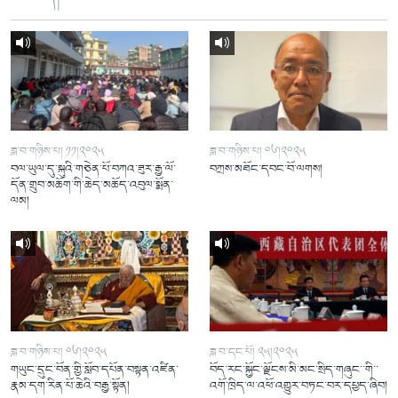
ཟླ་བ་གཉིས་པ། ༡༡།༢༠༢༥
ཟླ་བ་གཉིས་པ། ༠༦།༢༠༢༥
བལ་ཡུལ་དུ་སྐུའི་གཅེན་པོ་བཀའ་ཟུར་རྒྱ་ལོ་
བཀྲས་མཐོང་དབང་བོ་ལགས།
དོན་གྲུབ་མཆོག་གི་ཆེད་མཆོད་འབུལ་སྨོན་
ལམ།
ཟླ་བ་གཉིས་པ། ༠༦།༢༠༢༥
ཟླ་བ་དང་པོ། ༢༥།༢༠༢༥
གཡུང་དྲུང་བོན་གྱི་སློབ་དཔོན་བསྟན་འཛིན་
བོད་རང་སྐྱོང་ལྗོངས་མི་མང་སྲིད་གཞུང་་གི་་
རྣམ་དག་རིན་པོ་ཆེའི་བརྒྱ་སྟོན།
འགོ་ཁྲིད་ལ་འཕོ་འགྱུར་བཏང་བར་དཔྱད་ཞིབ།