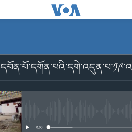
མངགས་ལེན།
རྫ་དབོན་པོ་དགོན་པའི་དགེ་འདུན་པ་༡༩་འ
མངགས་ལེན།
No media source currently availabl
0:00