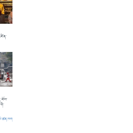
འཛིན་
་ཐོབ་
གི་
ལེ་ཚན་ཁག