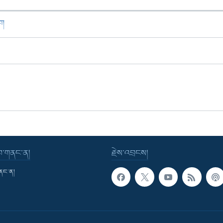
ཁག
་བ་གནང་ན།
རྗེས་འབྲངས།
གནང་ན།