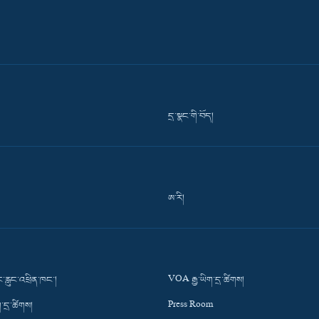
དྲ་སྣང་གི་བོད།
ཨ་རི།
་རླུང་འཕྲིན་ཁང་།
VOA རྒྱ་ཡིག་དྲ་ཚིགས།
་དྲ་ཚིགས།
Press Room