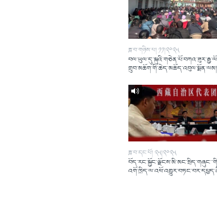
ཟླ་བ་གཉིས་པ། ༡༡།༢༠༢༥
བལ་ཡུལ་དུ་སྐུའི་གཅེན་པོ་བཀའ་ཟུར་རྒྱ་ལ
གྲུབ་མཆོག་གི་ཆེད་མཆོད་འབུལ་སྨོན་ལམ
ཟླ་བ་དང་པོ། ༢༥།༢༠༢༥
བོད་རང་སྐྱོང་ལྗོངས་མི་མང་སྲིད་གཞུང་་གི
འགོ་ཁྲིད་ལ་འཕོ་འགྱུར་བཏང་བར་དཔྱད་