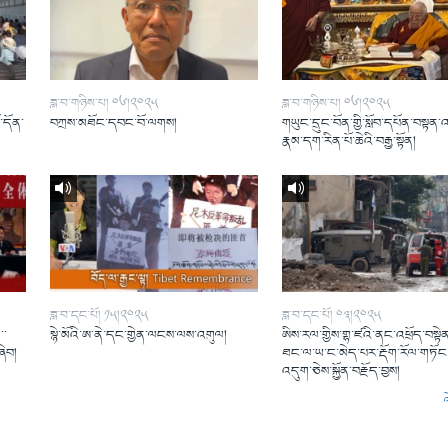
ཟླ་བ་གཉིས་པ། ༠༦།༢༠༢༥
ཟླ་བ་གཉིས་པ། ༠༦།༢༠༢༥
ོ་དོན་
བཀྲས་མཐོང་དབང་བོ་ལགས།
གཡུང་དྲུང་བོན་གྱི་སློབ་དཔོན་བསྟན་
།
རྣམ་དག་རིན་པོ་ཆེའི་བརྒྱ་སྟོན།
ཟླ་བ་དང་པོ། ༡༥།༢༠༢༥
ཟླ་བ་དང་པོ། ༠༣།༢༠༢༥
་་
སྙེ་མོའི་ཨ་ནེ་དང་གྱེན་ལངས་ལས་འགུལ།
ཨིས་རལ་གྱིས་གྷ་ཛའི་ནང་འཕྲོད་བསྟེན
ཞིབ།
ཐང་ལ་ཡ་ང་མེད་པར་རྡོག་རོལ་གཏོང་
འདུག་ཅེས་སྐྱོན་བརྗོད་བྱས།