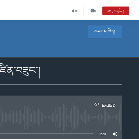
ཐད་གཏོང་།
མངགས་ལེན།
ཛིན་བཟུང་།
EMBED
e
3:20