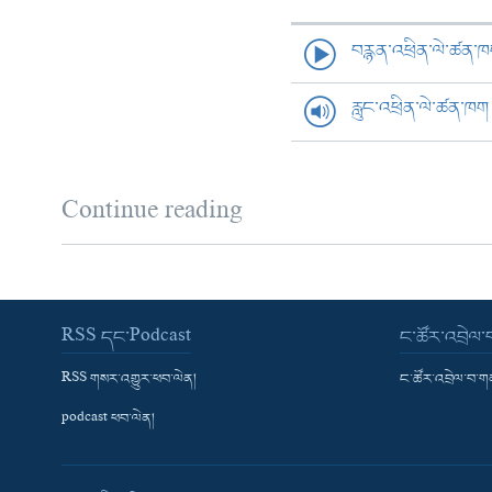
བརྙན་འཕྲིན་ལེ་ཚན་
རླུང་འཕྲིན་ལེ་ཚན་ཁག
Continue reading
RSS དང་Podcast
ང་ཚོར་འབྲེལ
RSS གསར་འགྱུར་ཕབ་ལེན།
ང་ཚོར་འབྲེལ་བ་
podcast ཕབ་ལེན།