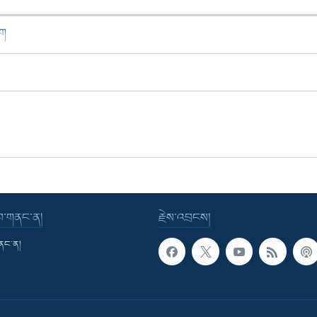
ཁག
་བ་གནང་ན།
རྗེས་འབྲངས།
གནང་ན།