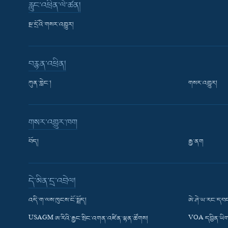
རླུང་འཕྲིན་ལེ་ཚན།
སྔ་དྲོའི་གསར་འགྱུར།
བརྙན་འཕྲིན།
ཀུན་གླེང་།
གསར་འགྱུར།
གསར་འགྱུར་ཁག
བོད།
རྒྱ་ནག
Learning English
དེ་མིན་དྲ་འབྲེལ།
རྗེས་འབྲངས།
འདི་ག་ལས་ཁུངས་ངོ་སྤྲོད།
ཨེ་ཤེ་ཡ་རང་དབང
USAGM ཨ་རིའི་རྒྱང་སྲིང་འགན་འཛིན་ལྷན་ཚོགས།
VOA དབྱིན་ཡིག