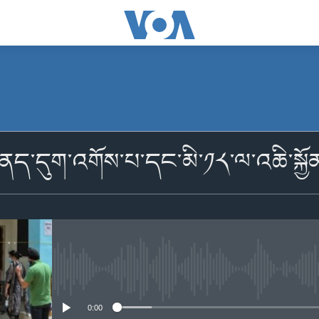
མངགས་ལེན།
ད་དུག་འགོས་པ་དང་མི་༡༨་ལ་འཆི་སྐྱོ
མངགས་ལེན།
No media source currently availabl
0:00