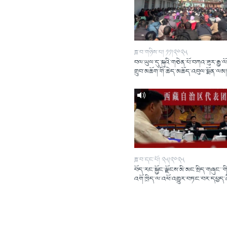
ཟླ་བ་གཉིས་པ། ༡༡།༢༠༢༥
བལ་ཡུལ་དུ་སྐུའི་གཅེན་པོ་བཀའ་ཟུར་རྒྱ་ལ
གྲུབ་མཆོག་གི་ཆེད་མཆོད་འབུལ་སྨོན་ལམ
ཟླ་བ་དང་པོ། ༢༥།༢༠༢༥
བོད་རང་སྐྱོང་ལྗོངས་མི་མང་སྲིད་གཞུང་་གི
འགོ་ཁྲིད་ལ་འཕོ་འགྱུར་བཏང་བར་དཔྱད་