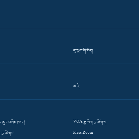
དྲ་སྣང་གི་བོད།
ཨ་རི།
་རླུང་འཕྲིན་ཁང་།
VOA རྒྱ་ཡིག་དྲ་ཚིགས།
་དྲ་ཚིགས།
Press Room