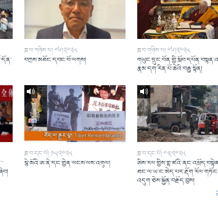
ཟླ་བ་གཉིས་པ། ༠༦།༢༠༢༥
ཟླ་བ་གཉིས་པ། ༠༦།༢༠༢༥
ོ་དོན་
བཀྲས་མཐོང་དབང་བོ་ལགས།
གཡུང་དྲུང་བོན་གྱི་སློབ་དཔོན་བསྟན་
།
རྣམ་དག་རིན་པོ་ཆེའི་བརྒྱ་སྟོན།
ཟླ་བ་དང་པོ། ༡༥།༢༠༢༥
ཟླ་བ་དང་པོ། ༠༣།༢༠༢༥
་་
སྙེ་མོའི་ཨ་ནེ་དང་གྱེན་ལངས་ལས་འགུལ།
ཨིས་རལ་གྱིས་གྷ་ཛའི་ནང་འཕྲོད་བསྟེན
ཞིབ།
ཐང་ལ་ཡ་ང་མེད་པར་རྡོག་རོལ་གཏོང་
འདུག་ཅེས་སྐྱོན་བརྗོད་བྱས།