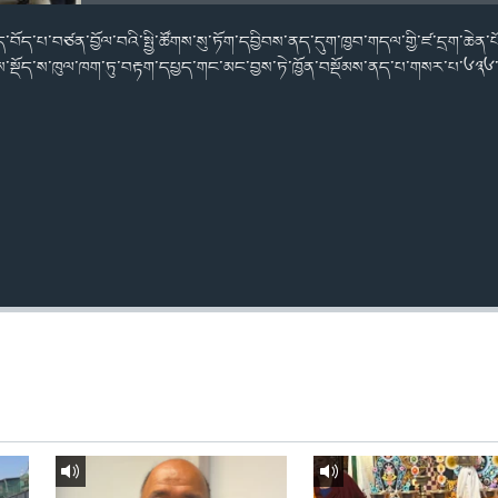
བོད་པ་བཙན་བྱོལ་བའི་སྤྱི་ཚོགས་སུ་ཏོག་དབྱིབས་ནད་དུག་ཁྱབ་གདལ་གྱི་ཛ་དྲག་ཆེན་པོ
ས་སྡོད་ས་ཁུལ་ཁག་ཏུ་བརྟག་དཔྱད་གང་མང་བྱས་ཏེ་ཁྱོན་བསྡོམས་ནད་པ་གསར་པ་༦༣༦