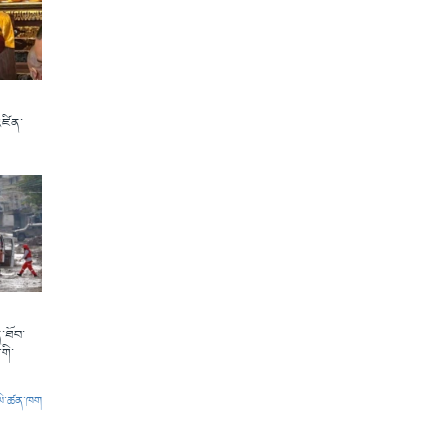
འཛིན་
་ཐོབ་
གི་
ལེ་ཚན་ཁག