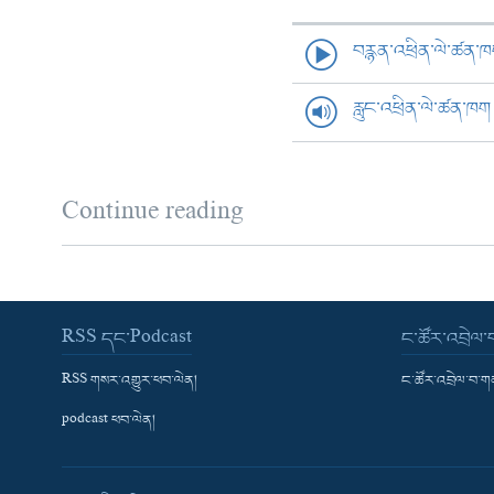
བརྙན་འཕྲིན་ལེ་ཚན་
རླུང་འཕྲིན་ལེ་ཚན་ཁག
Continue reading
RSS དང་Podcast
ང་ཚོར་འབྲེལ
RSS གསར་འགྱུར་ཕབ་ལེན།
ང་ཚོར་འབྲེལ་བ་
podcast ཕབ་ལེན།