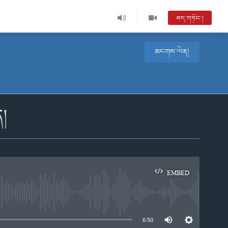
ཐད་གཏོང་།
མངགས་ལེན།
ན།
EMBED
e
6:50