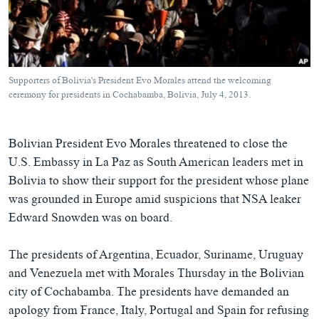
ཀར་
Learning English
འཚོལ་
དྲ་བརྙན་གསར་འགྱུར།
བགྲོ་གླེང་མདུན་ལྕོག
ཞིབ་
རྗེས་འབྲངས།
ཁ་བའི་མི་སྣ།
བསྐྱར་ཞིབ།
ལ་
བསྐྱོད།
བུད་མེད་ལེ་ཚན།
པོ་ཊི་ཁ་སི།
Supporters of Bolivia's President Evo Morales attend the welcoming
དཔེ་ཀློག
དཔེ་ཀློག
ceremony for presidents in Cochabamba, Bolivia, July 4, 2013.
སྐད་ཡིག
ཆབ་སྲིད་བཙོན་པ་ངོ་སྤྲོད།
ཕ་ཡུལ་གླེང་སྟེགས།
Bolivian President Evo Morales threatened to close the
ཆོས་རིག་ལེ་ཚན།
U.S. Embassy in La Paz as South American leaders met in
གཞོན་སྐྱེས་དང་ཤེས་ཡོན།
Bolivia to show their support for the president whose plane
འཕྲོད་བསྟེན་དང་དོན་ལྡན་གྱི་མི་ཚེ།
was grounded in Europe amid suspicions that NSA leaker
Edward Snowden was on board.
གངས་རིའི་བྲག་ཅ།
བུད་མེད།
The presidents of Argentina, Ecuador, Suriname, Uruguay
and Venezuela met with Morales Thursday in the Bolivian
སོ་ཡ་ལ། བོད་ཀྱི་གླུ་གཞས།
city of Cochabamba. The presidents have demanded an
apology from France, Italy, Portugal and Spain for refusing