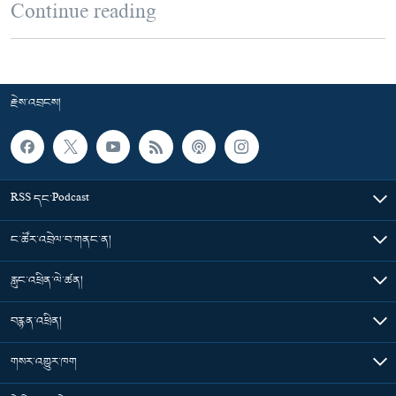
Continue reading
རྗེས་འབྲངས།
RSS དང་Podcast
ང་ཚོར་འབྲེལ་བ་གནང་ན།
རླུང་འཕྲིན་ལེ་ཚན།
བརྙན་འཕྲིན།
གསར་འགྱུར་ཁག