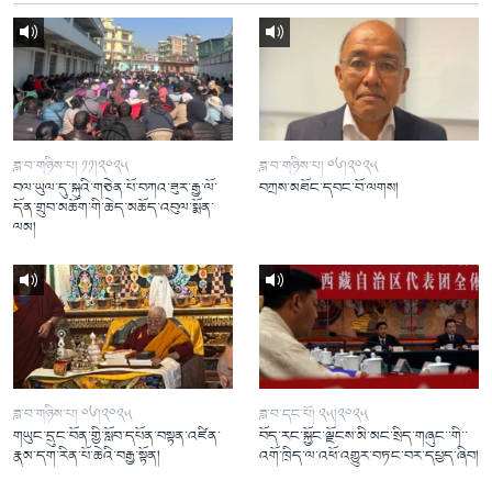
ཟླ་བ་གཉིས་པ། ༡༡།༢༠༢༥
ཟླ་བ་གཉིས་པ། ༠༦།༢༠༢༥
བལ་ཡུལ་དུ་སྐུའི་གཅེན་པོ་བཀའ་ཟུར་རྒྱ་ལོ་
བཀྲས་མཐོང་དབང་བོ་ལགས།
དོན་གྲུབ་མཆོག་གི་ཆེད་མཆོད་འབུལ་སྨོན་
ལམ།
ཟླ་བ་གཉིས་པ། ༠༦།༢༠༢༥
ཟླ་བ་དང་པོ། ༢༥།༢༠༢༥
གཡུང་དྲུང་བོན་གྱི་སློབ་དཔོན་བསྟན་འཛིན་
བོད་རང་སྐྱོང་ལྗོངས་མི་མང་སྲིད་གཞུང་་གི་་
རྣམ་དག་རིན་པོ་ཆེའི་བརྒྱ་སྟོན།
འགོ་ཁྲིད་ལ་འཕོ་འགྱུར་བཏང་བར་དཔྱད་ཞིབ།