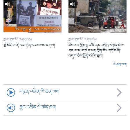
ཟླ་བ་དང་པོ། ༡༥།༢༠༢༥
ཟླ་བ་དང་པོ། ༠༣།༢༠༢༥
སྙེ་མོའི་ཨ་ནེ་དང་གྱེན་ལངས་ལས་འགུལ།
ཨིས་རལ་གྱིས་གྷ་ཛའི་ནང་འཕྲོད་བསྟེན་ཐོབ་
ཐང་ལ་ཡ་ང་མེད་པར་རྡོག་རོལ་གཏོང་གི་
འདུག་ཅེས་སྐྱོན་བརྗོད་བྱས།
ལེ་ཚན་ཁག
བརྙན་འཕྲིན་ལེ་ཚན་ཁག
རླུང་འཕྲིན་ལེ་ཚན་ཁག