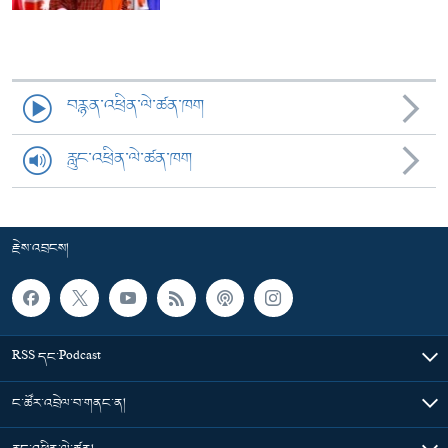
བརྙན་འཕྲིན་ལེ་ཚན་ཁག
རླུང་འཕྲིན་ལེ་ཚན་ཁག
རྗེས་འབྲངས།
RSS དང་Podcast
ང་ཚོར་འབྲེལ་བ་གནང་ན།