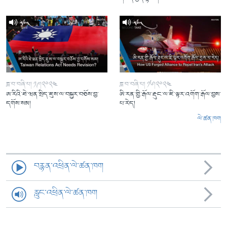
ཟླ་བ་བཞི་པ། ༡༩།༢༠༢༤
ཟླ་བ་བཞི་པ། ༡༦།༢༠༢༤
ཨ་རིའི་ཐེ་ཝན་སྲིད་ཇུས་ལ་བསྐྱར་བཅོས་བྱ་
ཨི་རན་གྱི་རྒོལ་རྡུང་ལ་ཇི་ལྟར་འགོག་རྒོལ་བྱས་
དགོས་སམ།
པ་རེད།
ལེ་ཚན་ཁག
བརྙན་འཕྲིན་ལེ་ཚན་ཁག
རླུང་འཕྲིན་ལེ་ཚན་ཁག