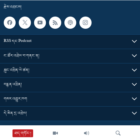
རྗེས་འབྲངས།
RSS དང་Podcast
ང་ཚོར་འབྲེལ་བ་གནང་ན།
རླུང་འཕྲིན་ལེ་ཚན།
བརྙན་འཕྲིན།
གསར་འགྱུར་ཁག
དེ་མིན་དྲ་འབྲེལ།
Tibet Time
ཐད་གཏོང་།