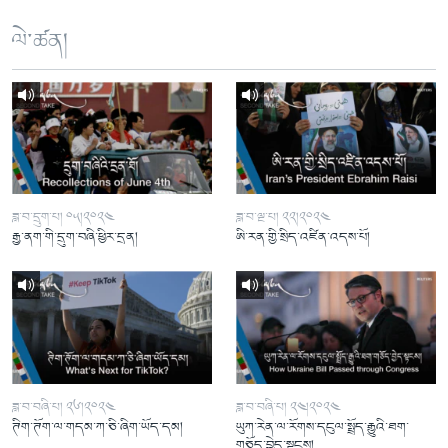
ལེ་ཚན།
ཟླ་བ་དྲུག་པ། ༠༥།༢༠༢༤
ཟླ་བ་ལྔ་པ། ༢༢།༢༠༢༤
རྒྱ་ནག་གི་དྲུག་བཞི་ཕྱིར་དྲན།
ཨི་རན་གྱི་སྲིད་འཛིན་འདས་པོ།
ཟླ་བ་བཞི་པ། ༢༦།༢༠༢༤
ཟླ་བ་བཞི་པ། ༢༤།༢༠༢༤
ཊིག་ཊོག་ལ་གདམ་ཀ་ཅི་ཞིག་ཡོད་དམ།
ཡུཀ་རེན་ལ་རོགས་དངུལ་སྤྲོད་རྒྱུའི་ཐག་
གཅོད་བྱེད་སྟངས།