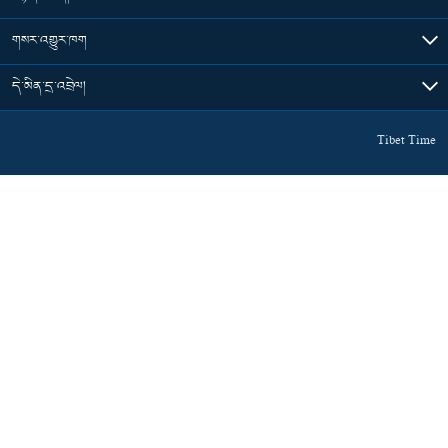
གསར་འགྱུར་ཁག
དེ་མིན་དྲ་འབྲེལ།
Tibet Time