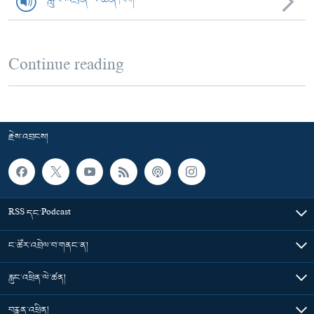
Continue reading
རྗེས་འབྲངས།
RSS དང་Podcast
ང་ཚོར་འབྲེལ་བ་གནང་ན།
རླུང་འཕྲིན་ལེ་ཚན།
བརྙན་འཕྲིན།