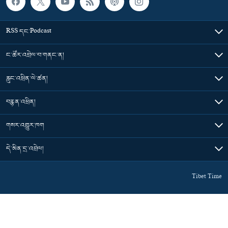
RSS དང་Podcast
ང་ཚོར་འབྲེལ་བ་གནང་ན།
རླུང་འཕྲིན་ལེ་ཚན།
བརྙན་འཕྲིན།
གསར་འགྱུར་ཁག
དེ་མིན་དྲ་འབྲེལ།
Tibet Time