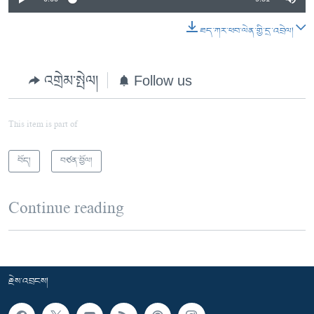
ཐད་ཀར་ཕབ་ལེན་གྱི་དྲ་འབྲེལ།
འགྲེམ་སྤེལ།
Follow us
This item is part of
བོད།
བཙན་བྱོལ།
Continue reading
རྗེས་འབྲངས།