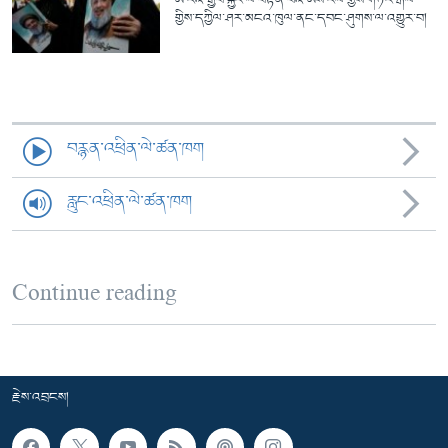
ཨ་རིའི་རྒྱབ་སྐྱོར་ལ་བརྟེན་པའི་ཨིས་རལ་གྱིས་གཏོར་རྒོལ་
གྱིས་དཀྱིལ་ཤར་མངའ་ཁུལ་ནང་དབང་ཤུགས་ལ་འགྱུར་བ།
བརྙན་འཕྲིན་ལེ་ཚན་ཁག
རླུང་འཕྲིན་ལེ་ཚན་ཁག
Continue reading
རྗེས་འབྲངས།