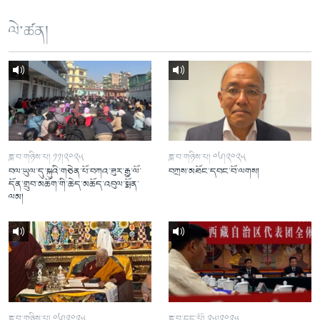
ལེ་ཚན།
ཟླ་བ་གཉིས་པ། ༡༡།༢༠༢༥
ཟླ་བ་གཉིས་པ། ༠༦།༢༠༢༥
བལ་ཡུལ་དུ་སྐུའི་གཅེན་པོ་བཀའ་ཟུར་རྒྱ་ལོ་
བཀྲས་མཐོང་དབང་བོ་ལགས།
དོན་གྲུབ་མཆོག་གི་ཆེད་མཆོད་འབུལ་སྨོན་
ལམ།
ཟླ་བ་གཉིས་པ། ༠༦།༢༠༢༥
ཟླ་བ་དང་པོ། ༢༥།༢༠༢༥