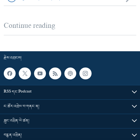
Continue reading
རྗེས་འབྲངས།
RSS དང་Podcast
ང་ཚོར་འབྲེལ་བ་གནང་ན།
རླུང་འཕྲིན་ལེ་ཚན།
བརྙན་འཕྲིན།