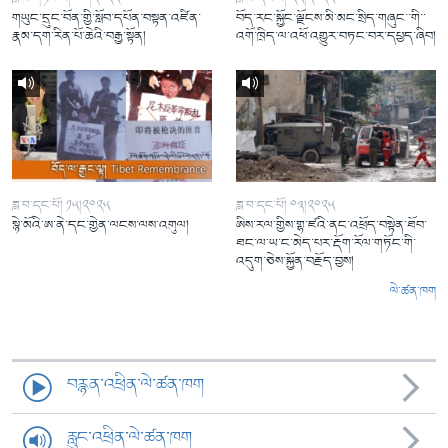
གཡུང་དྲུང་བོན་གྱི་སློབ་དཔོན་བསྟན་འཛིན་
བོད་རང་སྐྱོང་ལྗོངས་མི་མང་སྲིད་གཞུང་་གི་་
རྣམ་དག་རིན་པོ་ཆེའི་བརྒྱ་སྟོན།
འགོ་ཁྲིད་ལ་འཕོ་འགྱུར་བཏང་བར་དཔྱད་ཞིབ།
ཟླ་བ་དང་པོ། ༡༥།༢༠༢༥
ཟླ་བ་དང་པོ། ༠༣།༢༠༢༥
སྙེ་མོའི་ཨ་ནེ་དང་གྱེན་ལངས་ལས་འགུལ།
ཨིས་རལ་གྱིས་གྷ་ཛའི་ནང་འཕྲོད་བསྟེན་ཐོབ་
ཐང་ལ་ཡ་ང་མེད་པར་རྡོག་རོལ་གཏོང་གི་
འདུག་ཅེས་སྐྱོན་བརྗོད་བྱས།
ལེ་ཚན་ཁག
བརྙན་འཕྲིན་ལེ་ཚན་ཁག
རླུང་འཕྲིན་ལེ་ཚན་ཁག