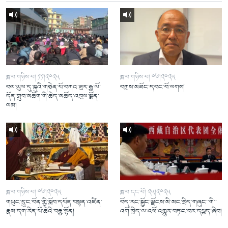
ཟླ་བ་གཉིས་པ། ༡༡།༢༠༢༥
ཟླ་བ་གཉིས་པ། ༠༦།༢༠༢༥
བལ་ཡུལ་དུ་སྐུའི་གཅེན་པོ་བཀའ་ཟུར་རྒྱ་ལོ་
བཀྲས་མཐོང་དབང་བོ་ལགས།
དོན་གྲུབ་མཆོག་གི་ཆེད་མཆོད་འབུལ་སྨོན་
ལམ།
ཟླ་བ་གཉིས་པ། ༠༦།༢༠༢༥
ཟླ་བ་དང་པོ། ༢༥།༢༠༢༥
གཡུང་དྲུང་བོན་གྱི་སློབ་དཔོན་བསྟན་འཛིན་
བོད་རང་སྐྱོང་ལྗོངས་མི་མང་སྲིད་གཞུང་་གི་་
རྣམ་དག་རིན་པོ་ཆེའི་བརྒྱ་སྟོན།
འགོ་ཁྲིད་ལ་འཕོ་འགྱུར་བཏང་བར་དཔྱད་ཞིབ།