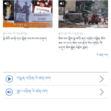
ཟླ་བ་དང་པོ། ༡༥།༢༠༢༥
ཟླ་བ་དང་པོ། ༠༣།༢༠༢༥
སྙེ་མོའི་ཨ་ནེ་དང་གྱེན་ལངས་ལས་འགུལ།
ཨིས་རལ་གྱིས་གྷ་ཛའི་ནང་འཕྲོད་བསྟེན་ཐོབ་
ཐང་ལ་ཡ་ང་མེད་པར་རྡོག་རོལ་གཏོང་གི་
འདུག་ཅེས་སྐྱོན་བརྗོད་བྱས།
ལེ་ཚན་ཁག
བརྙན་འཕྲིན་ལེ་ཚན་ཁག
རླུང་འཕྲིན་ལེ་ཚན་ཁག