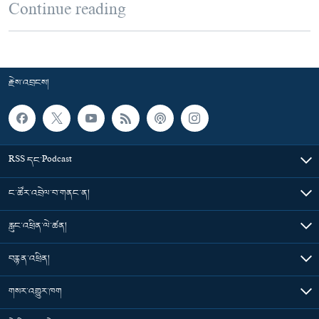
Continue reading
རྗེས་འབྲངས།
RSS དང་Podcast
ང་ཚོར་འབྲེལ་བ་གནང་ན།
རླུང་འཕྲིན་ལེ་ཚན།
བརྙན་འཕྲིན།
གསར་འགྱུར་ཁག