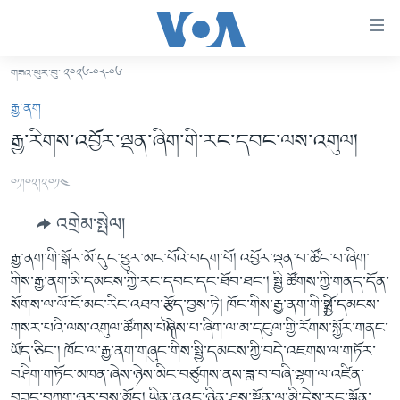
ངོ་
འཕྲད་
བདེ་
གཟའ་ཕུར་བུ་ ༢༠༢༦-༠༨-༠༦
བའི་
བོད།
རྒྱ་ནག
དྲ་
མདུན་ངོས།
རྒྱ་རིགས་འབྱོར་ལྡན་ཞིག་གི་རང་དབང་ལས་འགུལ།
འབྲེལ།
ཨ་རི།
གཞུང་
༠༡།༠༢།༢༠༡༤
དངོས་
རྒྱ་ནག
ལ་
འགྲེམ་སྤེལ།
འཛམ་གླིང་།
ཐད་
བསྐྱོད།
རྒྱ་ནག་གི་སྒོར་མོ་དུང་ཕྱུར་མང་པོའི་བདག་པོ། འབྱོར་ལྡན་པ་ཚོང་པ་ཞིག་
ཧི་མ་ལ་ཡ།
དཀར་
གིས་རྒྱ་ནག་མི་དམངས་ཀྱི་རང་དབང་དང་ཐོབ་ཐང་། སྤྱི ཚོགས་ཀྱི་གནད་དོན་
བརྙན་འཕྲིན།
ཆག་
སོགས་ལ་ལོ་ངོ་མང་རིང་འཐབ་རྩོད་བྱས་ཏེ། ཁོང་གིས་རྒྱ་ནག་གི་༼སྤྱི་དམངས་
ལ་
རླུང་འཕྲིན།
གསར་པའི་ལས་འགུལ་ཚོགས་པ༽ཞེས་པ་ཞིག་ལ་མ་དངུལ་གྱི་རོགས་སྐྱོར་གནང་
ཀུན་གླེང་གསར་འགྱུར།
ཐད་
ཡོད་ཅིང་། ཁོང་ལ་རྒྱ་ནག་གཞུང་གིས་སྤྱི་དམངས་ཀྱི་བདེ་འཇགས་ལ་གཏོར་
གསར་འགོད་རང་དབང་།
བསྐྱོད།
ཀུན་གླེང་།
སྔ་དྲོའི་གསར་འགྱུར།
བཤིག་གཏོང་མཁན་ཞེས་ཉེས་མིང་བཙུགས་ནས་ཟླ་བ་བཞི་ལྷག་ལ་འཛིན་
ཐད་
དྲ་སྣང་གི་བོད།
དགོང་དྲོའི་གསར་འགྱུར།
བཟུང་བཀག་ཉར་བྱས་མོད། ཡིན་ནའང་ཉིན་ཤས་སྔོན་ལ་མི་དེས་རང་སྐྱོན་