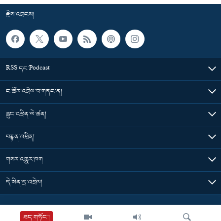
རྗེས་འབྲངས།
RSS དང་Podcast
ང་ཚོར་འབྲེལ་བ་གནང་ན།
རླུང་འཕྲིན་ལེ་ཚན།
བརྙན་འཕྲིན།
གསར་འགྱུར་ཁག
དེ་མིན་དྲ་འབྲེལ།
Tibet Time
ཐད་གཏོང་།