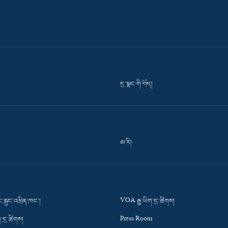
དྲ་སྣང་གི་བོད།
ཨ་རི།
་རླུང་འཕྲིན་ཁང་།
VOA རྒྱ་ཡིག་དྲ་ཚིགས།
་དྲ་ཚིགས།
Press Room