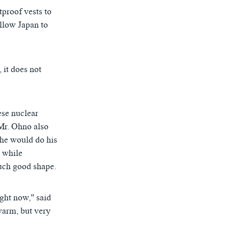
tproof vests to
allow Japan to
.
 it does not
ese nuclear
 Mr. Ohno also
 he would do his
t while
such good shape.
ight now," said
warm, but very