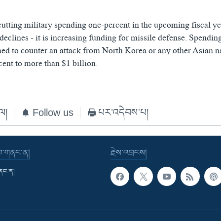
utting military spending one-percent in the upcoming fiscal yea
 declines - it is increasing funding for missile defense. Spending
ed to counter an attack from North Korea or any other Asian na
cent to more than $1 billion.
ེལ།
Follow us
པར་འདེབས་པ།
་བ་གནང་ན།
རྗེས་འབྲངས།
གནང་ན།