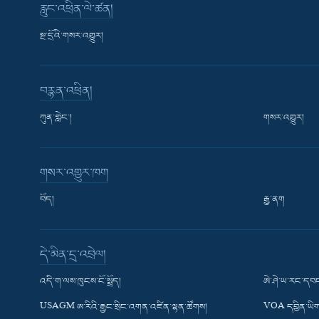
རླུང་འཕྲིན་ལེ་ཚན།
སྔ་དྲོའི་གསར་འགྱུར།
བརྙན་འཕྲིན།
ཀུན་གླེང་།
གསར་འགྱུར།
གསར་འགྱུར་ཁག
བོད།
རྒྱ་ནག
Learning English
དེ་མིན་དྲ་འབྲེལ།
རྗེས་འབྲངས།
འདི་ག་ལས་ཁུངས་ངོ་སྤྲོད།
ཨེ་ཤེ་ཡ་རང་དབང
USAGM ཨ་རིའི་རྒྱང་སྲིང་འགན་འཛིན་ལྷན་ཚོགས།
VOA དབྱིན་ཡིག