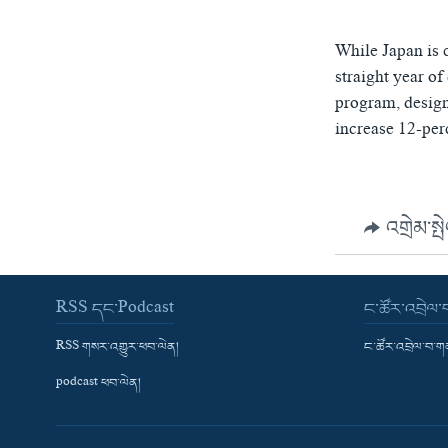
While Japan is c
straight year of
program, design
increase 12-per
འགྲེམ་སྤ
RSS དང་Podcast
ང་ཚོར་འབྲེལ
RSS གསར་འགྱུར་ཕབ་ལེན།
ང་ཚོར་འབྲེལ་བ་
podcast ཕབ་ལེན།