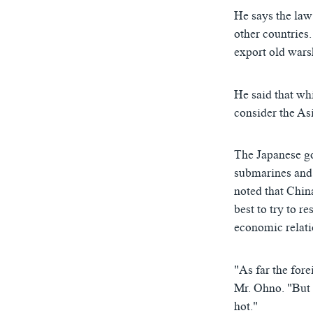
He says the law 
other countries.
export old warsh
He said that whi
consider the Asi
The Japanese go
submarines and 
noted that Chin
best to try to r
economic relatio
"As far the fore
Mr. Ohno. "But 
hot."