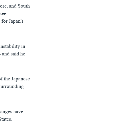
ore, and South
 see
 for Japan's
nstability in
- and said he
of the Japanese
 surrounding
hanges have
States.