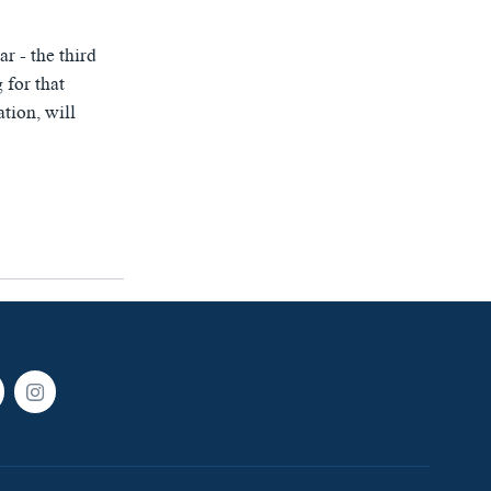
r - the third
 for that
tion, will