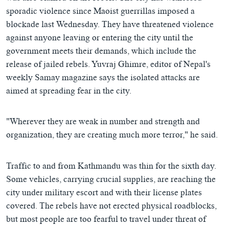
ཀར་
Learning English
sporadic violence since Maoist guerrillas imposed a
འཚོལ་
དྲ་བརྙན་གསར་འགྱུར།
བགྲོ་གླེང་མདུན་ལྕོག
ཞིབ་
blockade last Wednesday. They have threatened violence
རྗེས་འབྲངས།
ཁ་བའི་མི་སྣ།
བསྐྱར་ཞིབ།
ལ་
against anyone leaving or entering the city until the
བསྐྱོད།
བུད་མེད་ལེ་ཚན།
པོ་ཊི་ཁ་སི།
government meets their demands, which include the
release of jailed rebels. Yuvraj Ghimre, editor of Nepal's
དཔེ་ཀློག
དཔེ་ཀློག
སྐད་ཡིག
weekly Samay magazine says the isolated attacks are
ཆབ་སྲིད་བཙོན་པ་ངོ་སྤྲོད།
ཕ་ཡུལ་གླེང་སྟེགས།
aimed at spreading fear in the city.
ཆོས་རིག་ལེ་ཚན།
"Wherever they are weak in number and strength and
གཞོན་སྐྱེས་དང་ཤེས་ཡོན།
organization, they are creating much more terror," he said.
འཕྲོད་བསྟེན་དང་དོན་ལྡན་གྱི་མི་ཚེ།
གངས་རིའི་བྲག་ཅ།
Traffic to and from Kathmandu was thin for the sixth day.
བུད་མེད།
Some vehicles, carrying crucial supplies, are reaching the
city under military escort and with their license plates
སོ་ཡ་ལ། བོད་ཀྱི་གླུ་གཞས།
covered. The rebels have not erected physical roadblocks,
but most people are too fearful to travel under threat of