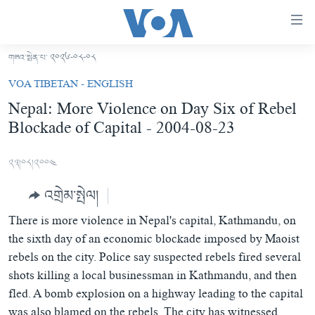
ངོ་
འཕྲད་
བདེ་
གཟའ་སྤེན་པ་ ༢༠༢༦-༠༨-༠༨
བའི་
བོད།
VOA TIBETAN - ENGLISH
དྲ་
མདུན་ངོས།
Nepal: More Violence on Day Six of Rebel
འབྲེལ།
Blockade of Capital - 2004-08-23
ཨ་རི།
གཞུང་
དངོས་
རྒྱ་ནག
༢༣།༠༨།༢༠༠༤
ལ་
འཛམ་གླིང་།
ཐད་
འགྲེམ་སྤེལ།
བསྐྱོད།
ཧི་མ་ལ་ཡ།
དཀར་
There is more violence in Nepal's capital, Kathmandu, on
བརྙན་འཕྲིན།
ཆག་
the sixth day of an economic blockade imposed by Maoist
ལ་
རླུང་འཕྲིན།
rebels on the city. Police say suspected rebels fired several
ཀུན་གླེང་གསར་འགྱུར།
ཐད་
shots killing a local businessman in Kathmandu, and then
གསར་འགོད་རང་དབང་།
བསྐྱོད།
ཀུན་གླེང་།
སྔ་དྲོའི་གསར་འགྱུར།
fled. A bomb explosion on a highway leading to the capital
ཐད་
དྲ་སྣང་གི་བོད།
དགོང་དྲོའི་གསར་འགྱུར།
was also blamed on the rebels. The city has witnessed