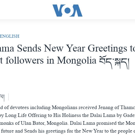
 ENGLISH
ama Sends New Year Greetings t
 followers in Mongolia བོད་སྐད།
ེལ།
nd of devotees including Mongolians received Jenang of Tha
by Long Life Offering to His Holiness the Dalai Lama by Gad
monks of Ulan Bator, Mongolia. Dalai Lama promised the Mong
e future and Sends his greetings for the New Year to the people