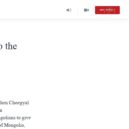
ཐད་གཏོང་།
o the
mchen Choegyal
en
olians to give
 of Mongolia,