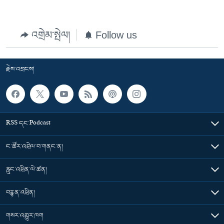
འགྲེམ་སྤེལ།
Follow us
རྗེས་འབྲངས།
RSS དང་Podcast
ང་ཚོར་འབྲེལ་བ་གནང་ན།
རླུང་འཕྲིན་ལེ་ཚན།
བརྙན་འཕྲིན།
གསར་འགྱུར་ཁག