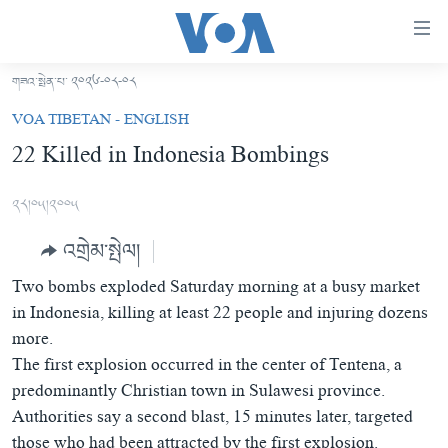
ངོ་
འཕྲད་
བདེ་
གཟའ་སྤེན་པ་ ༢༠༢༦-༠༨-༠༨
བའི་
བོད།
VOA TIBETAN - ENGLISH
དྲ་
མདུན་ངོས།
22 Killed in Indonesia Bombings
འབྲེལ།
ཨ་རི།
གཞུང་
༢༨།༠༥།༢༠༠༥
དངོས་
རྒྱ་ནག
ལ་
འགྲེམ་སྤེལ།
འཛམ་གླིང་།
ཐད་
བསྐྱོད།
Two bombs exploded Saturday morning at a busy market
ཧི་མ་ལ་ཡ།
དཀར་
in Indonesia, killing at least 22 people and injuring dozens
བརྙན་འཕྲིན།
ཆག་
more.
ལ་
རླུང་འཕྲིན།
The first explosion occurred in the center of Tentena, a
ཀུན་གླེང་གསར་འགྱུར།
ཐད་
predominantly Christian town in Sulawesi province.
གསར་འགོད་རང་དབང་།
བསྐྱོད།
ཀུན་གླེང་།
སྔ་དྲོའི་གསར་འགྱུར།
Authorities say a second blast, 15 minutes later, targeted
ཐད་
དྲ་སྣང་གི་བོད།
དགོང་དྲོའི་གསར་འགྱུར།
those who had been attracted by the first explosion.