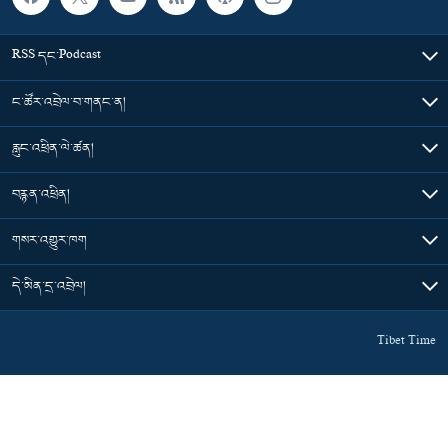
RSS དང་Podcast
ང་ཚོར་འབྲེལ་བ་གནང་ན།
རླུང་འཕྲིན་ལེ་ཚན།
བརྙན་འཕྲིན།
གསར་འགྱུར་ཁག
དེ་མིན་དྲ་འབྲེལ།
Tibet Time