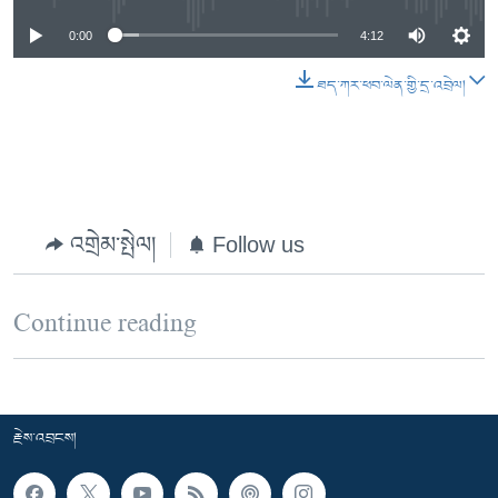
0:00
4:12
ཐད་ཀར་ཕབ་ལེན་གྱི་དྲ་འབྲེལ།
འགྲེམ་སྤེལ།
Follow us
Continue reading
རྗེས་འབྲངས།