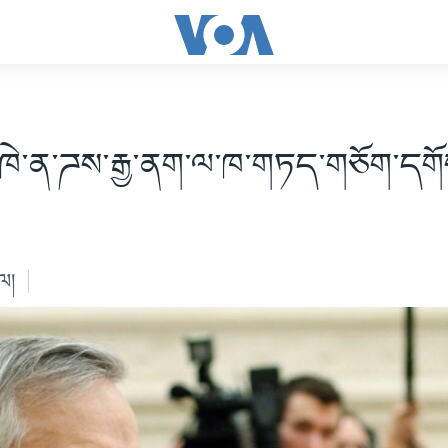
་ཁེ་ན་ཌས་རྒྱ་ནག་ལ་ཁ་གཏད་གཅོག་དགོ
ེལ།