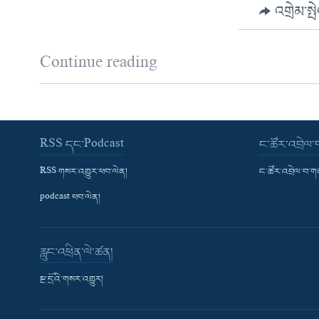
འགྲེམ་སྤ
Continue reading
RSS དང་Podcast
ང་ཚོར་འབྲེལ
RSS གསར་འགྱུར་ཕབ་ལེན།
ང་ཚོར་འབྲེལ་བ་
podcast ཕབ་ལེན།
རླུང་འཕྲིན་ལེ་ཚན།
སྔ་དྲོའི་གསར་འགྱུར།