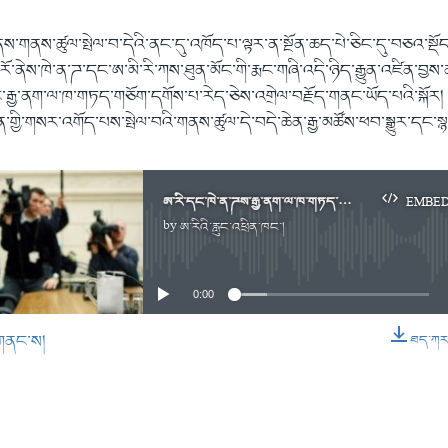
ནས་གནས་ཚུལ་སྤེལ་བ་དེའི་ནང་དུ་འཁོད་པ་ལྟར་ན་སྔོན་ཆད་པེ་ཅིང་དུ་བཅའ་སྡོད
་རོ་ནེས་ཁེ་ན་ཌ་དང་ཨ་མི་རི་ཀས་ཐུན་མོང་གི་རྨང་གཞི་འདི་ཉིད་རྒྱུན་འཛིན་བྱས་ནས་ར
་དང་རྒྱ་ནག་ལ་ཁ་གཏད་གཅོག་དགོས་པ་རེད་ཅེས་འགྲེལ་བརྗོད་གནང་ཡོད་པའི་སྐོར། ཨ
ཚན་གྱི་གསར་འགོད་པས་སྤེལ་བའི་གནས་ཚུལ་དེ་བདེ་ཆེན་རྒྱ་མཚོས་ཕབ་སྒྱུར་དང་སྙན་
ཨ་རི་དང་ཁེ་ན་ཌས་རྒྱ་ནག་ལ་ཁ་གཏད་གཅོག་དགོས།
EMBE
by
ཨ་རིའི་རླུང་འཕྲིན་ཁང་།
No media source currently available
0:00
གནང་ས།
ཐད་ཀར་ཕ
EMBED