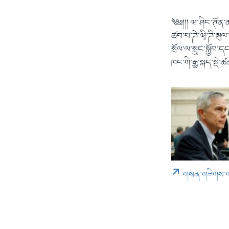
༄༅།།། ཝ་ཤིང་ཊོན་
ཚབ་པ་ཌེ་ཝྭི་ཌི་མུལ
སྲོལ་ལ་སྲུང་སྐྱོབ
ཁང་གི་རྒྱ་སྐད་སྡེ་
གསན་གཟིགས་