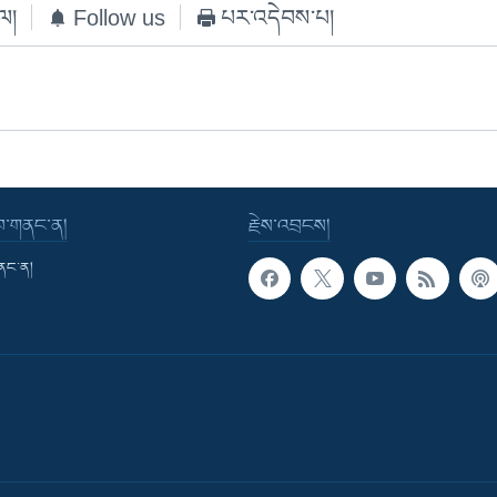
ེལ།
Follow us
པར་འདེབས་པ།
་བ་གནང་ན།
རྗེས་འབྲངས།
གནང་ན།