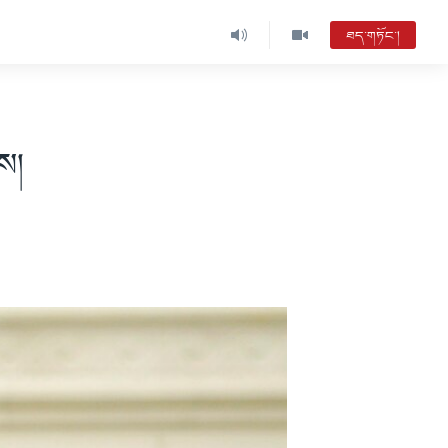
ཐད་གཏོང་།
ས།