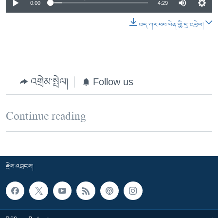
0:00
4:29
ཐད་ཀར་ཕབ་ལེན་གྱི་དྲ་འབྲེལ།
འགྲེམ་སྤེལ།
Follow us
Continue reading
རྗེས་འབྲངས།