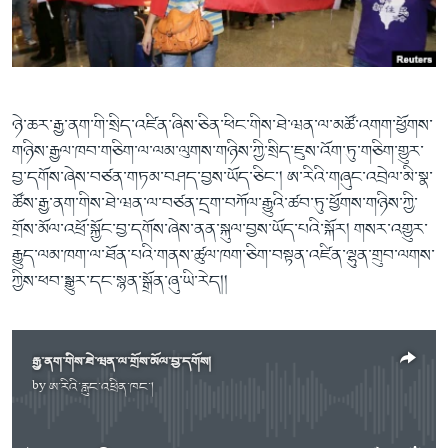
ཀར་
Learning English
འཚོལ་
དྲ་བརྙན་གསར་འགྱུར།
བགྲོ་གླེང་མདུན་ལྕོག
ཞིབ་
རྗེས་འབྲངས།
ཁ་བའི་མི་སྣ།
བསྐྱར་ཞིབ།
ལ་
བསྐྱོད།
བུད་མེད་ལེ་ཚན།
པོ་ཊི་ཁ་སི།
ཉེ་ཆར་རྒྱ་ནག་གི་སྲིད་འཛིན་ཞིས་ཅིན་ཕིང་གིས་ཐེ་ཝན་ལ་མཚོ་འགག་ཕྱོགས་
དཔེ་ཀློག
དཔེ་ཀློག
སྐད་ཡིག
གཉིས་རྒྱལ་ཁབ་གཅིག་ལ་ལམ་ལུགས་གཉིས་ཀྱི་སྲིད་ཇུས་འོག་ཏུ་གཅིག་གྱུར་
ཆབ་སྲིད་བཙོན་པ་ངོ་སྤྲོད།
ཕ་ཡུལ་གླེང་སྟེགས།
བྱ་དགོས་ཞེས་བཙན་གཏམ་བཤད་བྱས་ཡོད་ཅིང་། ཨ་རིའི་གཞུང་འབྲེལ་མི་སྣ་
ཚོས་རྒྱ་ནག་གིས་ཐེ་ཝན་ལ་བཙན་དྲག་བཀོལ་རྒྱུའི་ཚབ་ཏུ་ཕྱོགས་གཉིས་ཀྱི་
ཆོས་རིག་ལེ་ཚན།
གྲོས་མོལ་འཕྲོ་སྐྱོང་བྱ་དགོས་ཞེས་ནན་སྐུལ་བྱས་ཡོད་པའི་སྐོར། གསར་འགྱུར་
གཞོན་སྐྱེས་དང་ཤེས་ཡོན།
རྒྱུད་ལམ་ཁག་ལ་ཐོན་པའི་གནས་ཚུལ་ཁག་ཅིག་བསྟན་འཛིན་ལྷུན་གྲུབ་ལགས་
འཕྲོད་བསྟེན་དང་དོན་ལྡན་གྱི་མི་ཚེ།
ཀྱིས་ཕབ་སྒྱུར་དང་སྙན་སྒྲོན་ཞུ་ཡི་རེད།།
གངས་རིའི་བྲག་ཅ།
བུད་མེད།
རྒྱ་ནག་གིས་ཐེ་ཝན་ལ་གྲོས་མོལ་བྱ་དགོས།
སོ་ཡ་ལ། བོད་ཀྱི་གླུ་གཞས།
by
ཨ་རིའི་རླུང་འཕྲིན་ཁང་།
No media source currently available