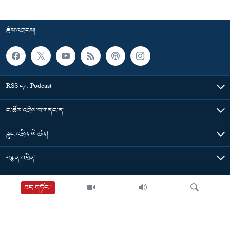
རྗེས་འབྲངས།
RSS དང་Podcast
ང་ཚོར་འབྲེལ་བ་གནང་ན།
རླུང་འཕྲིན་ལེ་ཚན།
བརྙན་འཕྲིན།
གསར་འགྱུར་ཁག
ཐད་གཏོང་།
དེ་མིན་དྲ་འབྲེལ།