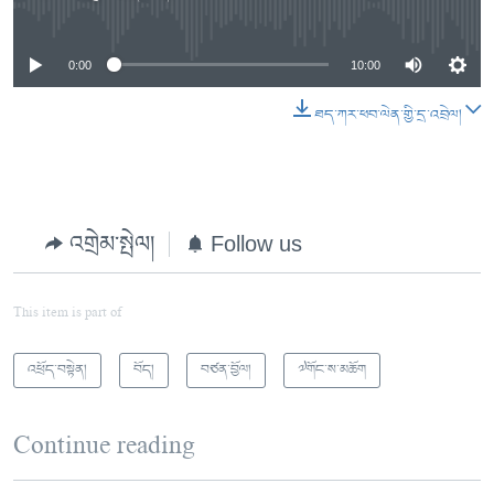
0:00
10:00
ཐད་ཀར་ཕབ་ལེན་གྱི་དྲ་འབྲེལ།
འགྲེམ་སྤེལ།
Follow us
This item is part of
འཕྲོད་བསྟེན།
བོད།
བཙན་བྱོལ།
༧གོང་ས་མཆོག
Continue reading