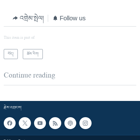
འགྲེམ་སྤེལ།
Follow us
This item is part of
བོད།
ཆོས་རིག།
Continue reading
རྗེས་འབྲངས།