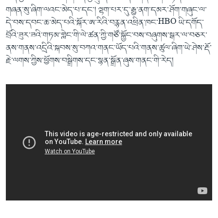
གཞན་སུ་ཞིག་ལའང་མེད་པ་དང་། ལྷག་པར་དུ་རྒྱ་ནག་དམར་ཤོག་གཞུང་ལ་
དེ་བས་དབང་ཆ་མེད་པའི་སྐོར་ཨ་རིའི་བརྙན་འཕྲིན་ཁང་HBO ཡི་དགོད་
བྲོའི་ཟུར་ཟའི་གཏམ་གླེང་གི་ལེ་ཚན་ཀྱི་གཙོ་སྐྱོང་བས་བཞུགས་སྒར་ལ་བཅར་
ནས་གནས་འདྲིའི་སྐབས་སུ་བཀའ་གནང་ཡོད་པའི་གནས་ཚུལ་ཞིག་ཡེ་ཤེས་རྡོ་
རྗེ་ལགས་ཀྱིས་ཕྱོགས་བསྒྲིགས་དང་སྙན་སྒྲོན་ཞུས་གནང་གི་རེད།