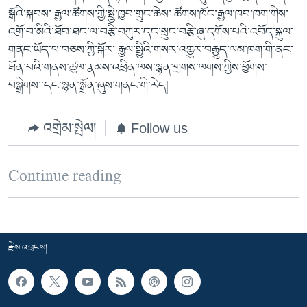
སྒོའི་སྐབས་ རྒྱལ་ཚོགས་ཀྱི་སྤྱི་ཁྱབ་གྲུང་ཆེས་ ཚོགས་ཁོང་རྒྱལ་ཁབ་ཁག་གིས་
འགྲོ་བ་མིའི་ཐོབ་ཐང་ལ་བརྩི་བཀུར་དང་སྲུང་བརྩི་ཞུ་དགོས་པའི་འབོད་སྐུལ་
གནང་ཡོད་པ་བཅས་ཀྱི་སྐོར་ རྒྱལ་སྤྱིའི་གསར་འགྱུར་བརྒྱུད་ལམ་ཁག་གི་ནང་
ཐོན་པའི་གནས་ཚུལ་རྣམས་འཕྲིན་ལས་སྙན་གྲགས་ལགས་ཀྱིས་ཕྱོགས་
བསྒྲིགས་་དང་སྙན་སྒྲོན་ཞུས་གནང་གི་རེད།
འགྲེམ་སྤེལ།
Follow us
Continue reading
རྗེས་འབྲངས།