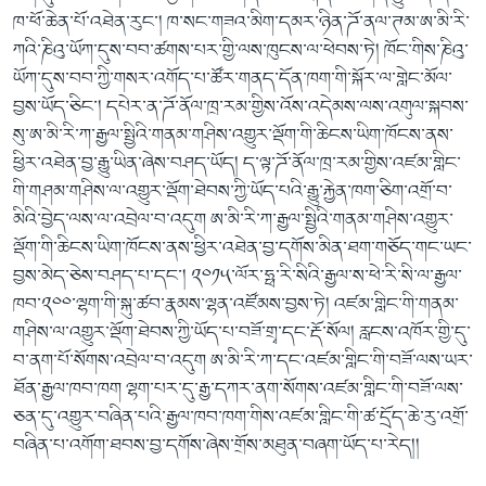
ཁ་ཕོ་ཆེན་པོ་འཐེན་རུང་། ཁ་སང་གཟའ་མིག་དམར་ཉིན་ཌོ་ནལ་ཊམ་ཨ་མི་རི་
ཀའི་ཎིའུ་ཡོཀ་དུས་བབ་ཚགས་པར་གྱི་ལས་ཁུངས་ལ་ཕེབས་ཏེ། ཁོང་གིས་ཎིའུ་
ཡོཀ་དུས་བབ་ཀྱི་གསར་འགོད་པ་ཚོར་གནད་དོན་ཁག་གི་སྐོར་ལ་གླེང་མོལ་
བྱས་ཡོད་ཅིང་། དཔེར་ན་ཌོ་ནོལ་ཁྲ་རམ་གྱིས་འོས་འདེམས་ལས་འགུལ་སྐབས་
སུ་ཨ་མི་རི་ཀ་རྒྱལ་སྤྱིའི་གནམ་གཤིས་འགྱུར་ལྡོག་གི་ཆིངས་ཡིག་ཁོངས་ནས་
ཕྱིར་འཐེན་བྱ་རྒྱུ་ཡིན་ཞེས་བཤད་ཡོད། ད་ལྟ་ཌོ་ནོལ་ཁྲ་རམ་གྱིས་འཛམ་གླིང་
གི་གཤམ་གཤིས་ལ་འགྱུར་ལྡོག་ཐེབས་ཀྱི་ཡོད་པའི་རྒྱུ་རྐྱེན་ཁག་ཅིག་འགྲོ་བ་
མིའི་བྱེད་ལས་ལ་འབྲེལ་བ་འདུག ཨ་མི་རི་ཀ་རྒྱལ་སྤྱིའི་གནམ་གཤིས་འགྱུར་
ལྡོག་གི་ཆིངས་ཡིག་ཁོངས་ནས་ཕྱིར་འཐེན་བྱ་དགོས་མིན་ཐག་གཅོད་གང་ཡང་
བྱས་མེད་ཅེས་བཤད་པ་དང་། ༢༠༡༥་ལོར་ཧྥ་རི་སིའི་རྒྱལ་ས་ཕེ་རི་སི་ལ་རྒྱལ་
ཁབ་༢༠༠་ལྷག་གི་སྐུ་ཚབ་རྣམས་ལྷན་འཛོམས་བྱས་ཏེ། འཛམ་གླིང་གི་གནམ་
གཤིས་ལ་འགྱུར་ལྡོག་ཐེབས་ཀྱི་ཡོད་པ་བཟོ་གྲྭ་དང་རྡོ་སོལ། རླངས་འཁོར་གྱི་དུ་
བ་ནག་པོ་སོགས་འབྲེལ་བ་འདུག ཨ་མི་རི་ཀ་དང་འཛམ་གླིང་གི་བཟོ་ལས་ཡར་
ཐོན་རྒྱལ་ཁབ་ཁག ལྷག་པར་དུ་རྒྱ་དཀར་ནག་སོགས་འཛམ་གླིང་གི་བཟོ་ལས་
ཅན་དུ་འགྱུར་བཞིན་པའི་རྒྱལ་ཁབ་ཁག་གིས་འཛམ་གླིང་གི་ཚ་དྲོད་ཆེ་རུ་འགྲོ་
བཞིན་པ་འགོག་ཐབས་བྱ་དགོས་ཞེས་གྲོས་མཐུན་བཞག་ཡོད་པ་རེད།།