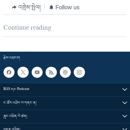
འགྲེམ་སྤེལ།
Follow us
Continue reading
རྗེས་འབྲངས།
RSS དང་Podcast
ང་ཚོར་འབྲེལ་བ་གནང་ན།
རླུང་འཕྲིན་ལེ་ཚན།
བརྙན་འཕྲིན།