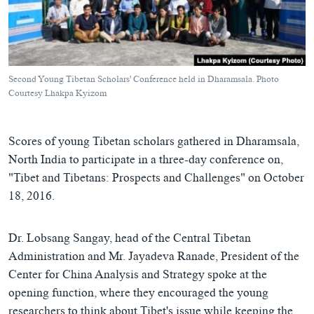
ཀར་
Learning English
འཚོལ་
དྲ་བརྙན་གསར་འགྱུར།
བགྲོ་གླེང་མདུན་ལྕོག
ཞིབ་
རྗེས་འབྲངས།
ཁ་བའི་མི་སྣ།
བསྐྱར་ཞིབ།
ལ་
བསྐྱོད།
བུད་མེད་ལེ་ཚན།
པོ་ཊི་ཁ་སི།
Second Young Tibetan Scholars' Conference held in Dharamsala. Photo
དཔེ་ཀློག
དཔེ་ཀློག
Courtesy Lhakpa Kyizom
སྐད་ཡིག
ཆབ་སྲིད་བཙོན་པ་ངོ་སྤྲོད།
ཕ་ཡུལ་གླེང་སྟེགས།
Scores of young Tibetan scholars gathered in Dharamsala,
ཆོས་རིག་ལེ་ཚན།
North India to participate in a three-day conference on,
གཞོན་སྐྱེས་དང་ཤེས་ཡོན།
"Tibet and Tibetans: Prospects and Challenges" on October
འཕྲོད་བསྟེན་དང་དོན་ལྡན་གྱི་མི་ཚེ།
18, 2016.
གངས་རིའི་བྲག་ཅ།
Dr. Lobsang Sangay, head of the Central Tibetan
བུད་མེད།
Administration and Mr. Jayadeva Ranade, President of the
སོ་ཡ་ལ། བོད་ཀྱི་གླུ་གཞས།
Center for China Analysis and Strategy spoke at the
opening function, where they encouraged the young
researchers to think about Tibet's issue while keeping the