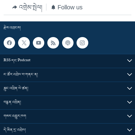
འགྲེམ་སྤེལ།
Follow us
རྗེས་འབྲངས།
RSS དང་Podcast
ང་ཚོར་འབྲེལ་བ་གནང་ན།
རླུང་འཕྲིན་ལེ་ཚན།
བརྙན་འཕྲིན།
གསར་འགྱུར་ཁག
དེ་མིན་དྲ་འབྲེལ།