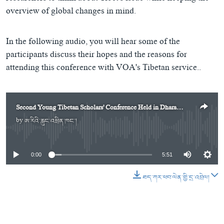
overview of global changes in mind.
In the following audio, you will hear some of the
participants discuss their hopes and the reasons for
attending this conference with VOA's Tibetan service..
Second Young Tibetan Scholars' Conference Held in Dharamsala (In Tibetan)
by
ཨ་རིའི་རླུང་འཕྲིན་ཁང་།
No media source currently available
0:00
5:51
ཐད་ཀར་ཕབ་ལེན་གྱི་དྲ་འབྲེལ།