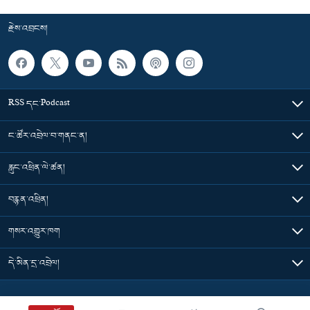
རྗེས་འབྲངས།
RSS དང་Podcast
ང་ཚོར་འབྲེལ་བ་གནང་ན།
རླུང་འཕྲིན་ལེ་ཚན།
བརྙན་འཕྲིན།
གསར་འགྱུར་ཁག
དེ་མིན་དྲ་འབྲེལ།
Tibet Time