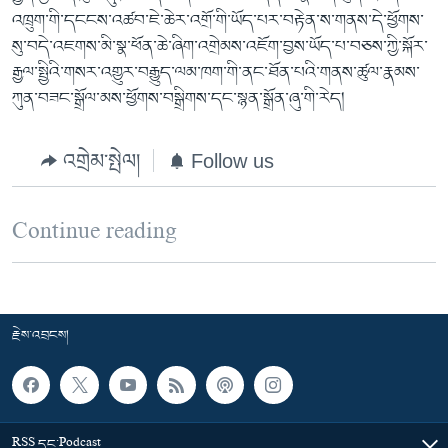
འཁྲུག་གི་དངངས་འཚབ་ཇེ་ཆེར་འགྲོ་གི་ཡོད་པར་བརྟེན་ས་གནས་དེ་ཕྱོགས་
སུ་བདེ་འཇགས་མི་སྣ་ཕོན་ཆེ་ཞིག་འགྲེམས་འཇོག་བྱས་ཡོད་པ་བཅས་ཀྱི་སྐོར་
རྒྱལ་སྤྱིའི་གསར་འགྱུར་བརྒྱུད་ལམ་ཁག་གི་ནང་ཐོན་པའི་གནས་ཚུལ་རྣམས་
ཀུན་བཟང་སྒྲོལ་མས་ཕྱོགས་བསྒྲིགས་དང་སྙན་སྒྲོན་ཞུ་གི་རེད།
འགྲེམ་སྤེལ།
Follow us
Continue reading
རྗེས་འབྲངས།
RSS དང་Podcast