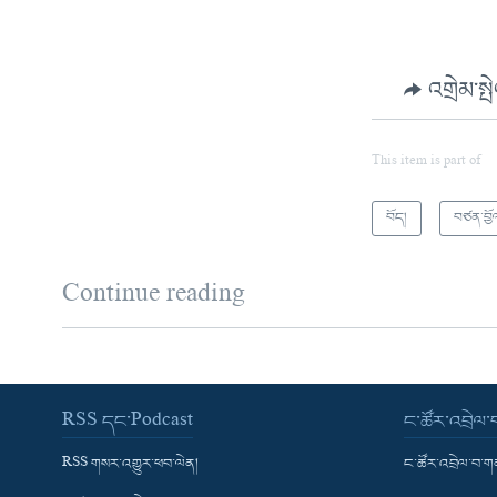
འགྲེམ་སྤ
This item is part of
བོད།
བཙན་བྱོ
Continue reading
RSS དང་Podcast
ང་ཚོར་འབྲེལ
RSS གསར་འགྱུར་ཕབ་ལེན།
ང་ཚོར་འབྲེལ་བ་