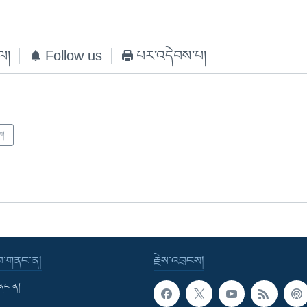
ེལ།
Follow us
པར་འདེབས་པ།
ལ།
་བ་གནང་ན།
རྗེས་འབྲངས།
གནང་ན།