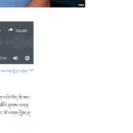
D
SHARE
5:34
བ་ལེན་གྱི་དྲ་འབྲེལ།
SHARE
ུག་པའི་བོད་མི་མང་
ས་གཙོའི་ཐུགས་འགན་
་མོ་ལགས་ཀྱིས་རྡ་