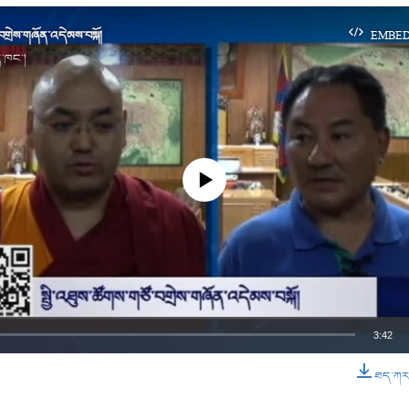
་བགྲེས་གཞོན་འདེམས་བསྐོ།
EMBE
ིན་ཁང་།
No media source currently available
3:42
ཐད་ཀར་ཕ
EMBED