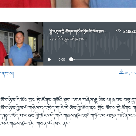
སྤྱི་འཐུས་ཀྱི་ཚོགས་གཙོ་གཉིས་རི་མོས་བྱས་ཏེ་ཚོགས་གཙོའི་ཐུག་འགན་བཞེས་རྒྱུ་ཡིན་པ།
EMBE
by
ཨ་རིའི་རླུང་འཕྲིན་ཁང་།
No media source currently available
0:00
གནང་ས།
ཐད་ཀར་ཕ
EMBED
ས་གཙོ་གཉིས་རི་མོས་བྱས་ཏེ་ཚོགས་གཙོའི་ཐུག་འགན་བཞེས་རྒྱུ་ཡིན་པ། སྐབས་བཅུ་དྲ
་གཙོ་གཉིས་ཀྱིས་ལོ་གཉིས་དང་ཕྱེད་ཀ་རེ་རི་མོས་ཀྱི་ཐོག་ནས་གྲོས་ཚོགས་ཀྱི་ཚོག
ཅོད་བྱུང་ཡོད་པ་བཅས་ཀྱི་སྐོར་འདི་གའི་གནས་ཚུལ་མཁོ་གཏོང་བ་བསྟན་འཛིན་བཟང
བའི་གནས་ཚུལ་ཞིག་གསན་རོགས་གནང་།