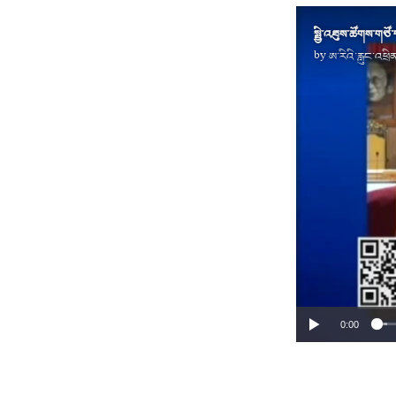
སྤྱི་འཐུས་ཚོགས་གཙོ
by
ཨ་རིའི་རླུང་འཕྲ
0:00