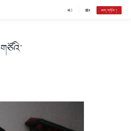
ཐད་གཏོང་།
་གཙོའི་