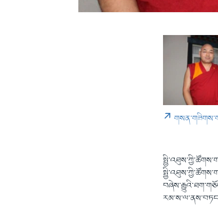
གསན་གཟིགས་
སྤྱི་འཐུས་ཀྱི་ཚོག
སྤྱི་འཐུས་ཀྱི་ཚོགས
བཞེས་རྒྱུའི་ཐག་ག
རམ་ས་ལ་ནས་བཏང་