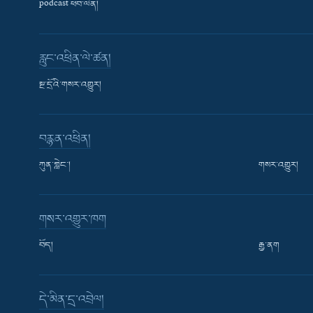
podcast ཕབ་ལེན།
རླུང་འཕྲིན་ལེ་ཚན།
སྔ་དྲོའི་གསར་འགྱུར།
བརྙན་འཕྲིན།
ཀུན་གླེང་།
གསར་འགྱུར།
གསར་འགྱུར་ཁག
བོད།
རྒྱ་ནག
Learning English
དེ་མིན་དྲ་འབྲེལ།
རྗེས་འབྲངས།