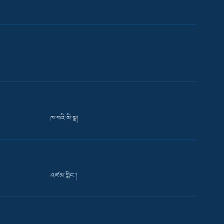
ཁ་བའི་མི་སྣ།
འཛམ་གླིང་།