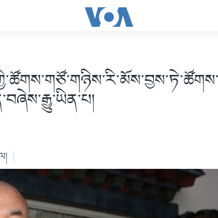
་ཀྱི་ཚོགས་གཙོ་གཉིས་རི་མོས་བྱས་ཏེ་ཚོགས
བཞེས་རྒྱུ་ཡིན་པ།
ེལ།