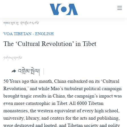
ངོ་
འཕྲད་
བདེ་
གཟའ་ཕུར་བུ་ ༢༠༢༦-༠༨-༠༦
བའི་
བོད།
VOA TIBETAN - ENGLISH
དྲ་
མདུན་ངོས།
The ‘Cultural Revolution’ in Tibet
འབྲེལ།
ཨ་རི།
གཞུང་
༡༧།༠༥།༢༠༡༦
དངོས་
རྒྱ་ནག
ལ་
འགྲེམ་སྤེལ།
འཛམ་གླིང་།
ཐད་
བསྐྱོད།
50 Years ago this month, China embarked on its ‘Cultural
ཧི་མ་ལ་ཡ།
དཀར་
Revolution,’ and while Mao’s turbulent political campaign
བརྙན་འཕྲིན།
ཆག་
brought tragic results in China, the campaign’s impact was
ལ་
རླུང་འཕྲིན།
even more catastrophic in Tibet. All 6000 Tibetan
ཀུན་གླེང་གསར་འགྱུར།
ཐད་
monasteries, the western equivalent of every high school,
གསར་འགོད་རང་དབང་།
བསྐྱོད།
ཀུན་གླེང་།
སྔ་དྲོའི་གསར་འགྱུར།
university, library, and centers for the arts and publishing,
ཐད་
དྲ་སྣང་གི་བོད།
དགོང་དྲོའི་གསར་འགྱུར།
were destroyed and looted, and Tibetan society and polity