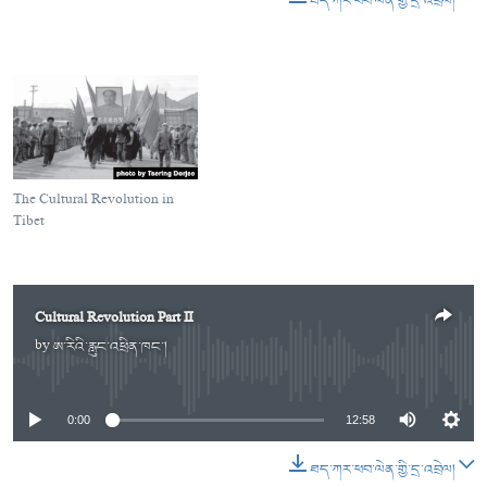
ཐད་ཀར་ཕབ་ལེན་གྱི་དྲ་འབྲེལ།
The Cultural Revolution in
Tibet
Cultural Revolution Part II
by
ཨ་རིའི་རླུང་འཕྲིན་ཁང་།
No media source currently available
0:00
12:58
ཐད་ཀར་ཕབ་ལེན་གྱི་དྲ་འབྲེལ།