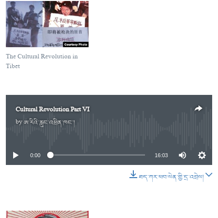
The Cultural Revolution in
Tibet
Cultural Revolution Part VI
by
ཨ་རིའི་རླུང་འཕྲིན་ཁང་།
No media source currently available
0:00
16:03
ཐད་ཀར་ཕབ་ལེན་གྱི་དྲ་འབྲེལ།