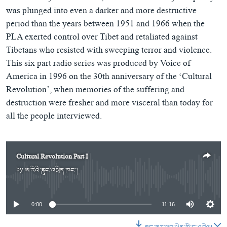
ཀར་
Learning English
was plunged into even a darker and more destructive
འཚོལ་
དྲ་བརྙན་གསར་འགྱུར།
བགྲོ་གླེང་མདུན་ལྕོག
ཞིབ་
period than the years between 1951 and 1966 when the
རྗེས་འབྲངས།
ཁ་བའི་མི་སྣ།
བསྐྱར་ཞིབ།
ལ་
PLA exerted control over Tibet and retaliated against
བསྐྱོད།
བུད་མེད་ལེ་ཚན།
པོ་ཊི་ཁ་སི།
Tibetans who resisted with sweeping terror and violence.
This six part radio series was produced by Voice of
དཔེ་ཀློག
དཔེ་ཀློག
སྐད་ཡིག
America in 1996 on the 30th anniversary of the ‘Cultural
ཆབ་སྲིད་བཙོན་པ་ངོ་སྤྲོད།
ཕ་ཡུལ་གླེང་སྟེགས།
Revolution’, when memories of the suffering and
destruction were fresher and more visceral than today for
ཆོས་རིག་ལེ་ཚན།
all the people interviewed.
གཞོན་སྐྱེས་དང་ཤེས་ཡོན།
འཕྲོད་བསྟེན་དང་དོན་ལྡན་གྱི་མི་ཚེ།
Cultural Revolution Part I
གངས་རིའི་བྲག་ཅ།
by
ཨ་རིའི་རླུང་འཕྲིན་ཁང་།
No media source currently available
བུད་མེད།
སོ་ཡ་ལ། བོད་ཀྱི་གླུ་གཞས།
0:00
11:16