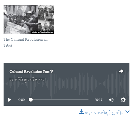
The Cultural Revolution in
Tibet
Cultural Revolution Part V
by
ཨ་རིའི་རླུང་འཕྲིན་ཁང་།
No media source currently available
0:00
20:17
ཐད་ཀར་ཕབ་ལེན་གྱི་དྲ་འབྲེལ།