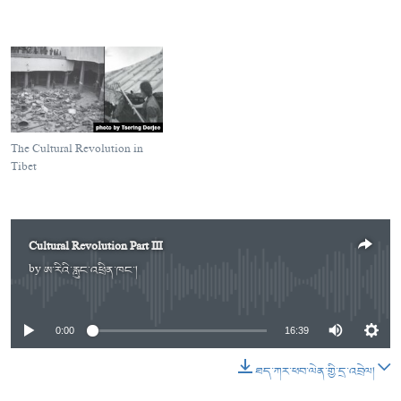
The Cultural Revolution in
Tibet
Cultural Revolution Part III
by
ཨ་རིའི་རླུང་འཕྲིན་ཁང་།
No media source currently available
0:00
16:39
ཐད་ཀར་ཕབ་ལེན་གྱི་དྲ་འབྲེལ།