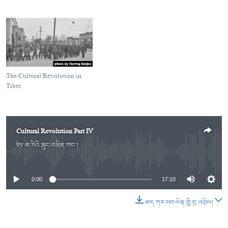
The Cultural Revolution in
Tibet
Cultural Revolution Part IV
by
ཨ་རིའི་རླུང་འཕྲིན་ཁང་།
No media source currently available
0:00
17:10
ཐད་ཀར་ཕབ་ལེན་གྱི་དྲ་འབྲེལ།