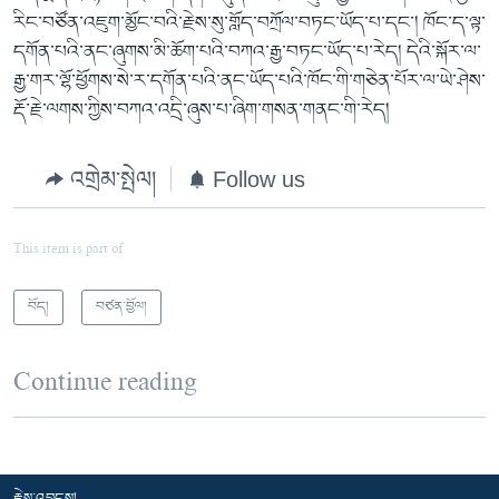
རིང་བཙོན་འཇུག་མྱོང་བའི་རྗེས་སུ་གློད་བཀྲོལ་བཏང་ཡོད་པ་དང་། ཁོང་ད་ལྟ་
དགོན་པའི་ནང་ཞུགས་མི་ཆོག་པའི་བཀའ་རྒྱ་བཏང་ཡོད་པ་རེད། དེའི་སྐོར་ལ་
རྒྱ་གར་ལྷོ་ཕྱོགས་སེ་ར་དགོན་པའི་ནང་ཡོད་པའི་ཁོང་གི་གཅེན་པོར་ལ་ཡེ་ཤེས་
རྡོ་རྗེ་ལགས་ཀྱིས་བཀའ་འདྲི་ཞུས་པ་ཞིག་གསན་གནང་གི་རེད།
འགྲེམ་སྤེལ།
Follow us
This item is part of
བོད།
བཙན་བྱོལ།
Continue reading
རྗེས་འབྲངས།